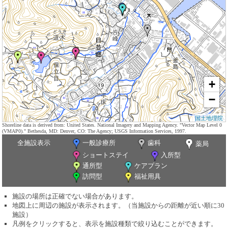
+
−
国土地理院
Shoreline data is derived from: United States. National Imagery and Mapping Agency. "Vector Map Level 0
(VMAP0)." Bethesda, MD: Denver, CO: The Agency; USGS Information Services, 1997.
全施設表示
一般診療所
歯科
薬局
ショートステイ
入所型
通所型
ケアプラン
訪問型
福祉用具
施設の場所は正確でない場合があります。
地図上に周辺の施設が表示されます。（当施設からの距離が近い順に30
施設）
凡例をクリックすると、表示を施設種類で絞り込むことができます。