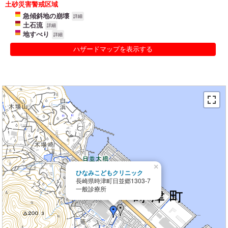
土砂災害警戒区域
急傾斜地の崩壊
詳細
土石流
詳細
地すべり
詳細
ハザードマップを表示する
×
ひなみこどもクリニック
長崎県時津町日並郷1303-7
一般診療所