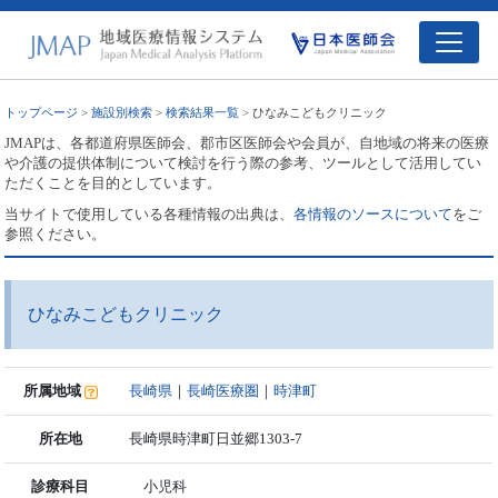
トップページ
>
施設別検索
>
検索結果一覧
> ひなみこどもクリニック
JMAPは、各都道府県医師会、郡市区医師会や会員が、自地域の将来の医療
や介護の提供体制について検討を行う際の参考、ツールとして活用してい
ただくことを目的としています。
当サイトで使用している各種情報の出典は、
各情報のソースについて
をご
参照ください。
ひなみこどもクリニック
所属地域
長崎県
｜
長崎医療圏
｜
時津町
所在地
長崎県時津町日並郷1303-7
診療科目
小児科