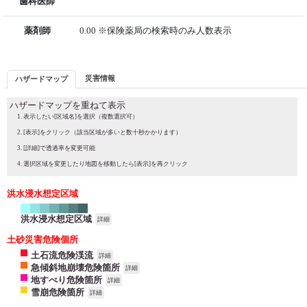
歯科医師
薬剤師
0.00 ※保険薬局の検索時のみ人数表示
災害情報
ハザードマップ
ハザードマップを重ねて表示
表示したい[区域名]を選択（複数選択可）
[表示]をクリック（該当区域が多いと数十秒かかります）
[詳細]で透過率を変更可能
選択区域を変更したり地図を移動したら[表示]を再クリック
洪水浸水想定区域
洪水浸水想定区域
詳細
土砂災害危険個所
土石流危険渓流
詳細
急傾斜地崩壊危険箇所
詳細
地すべり危険箇所
詳細
雪崩危険箇所
詳細