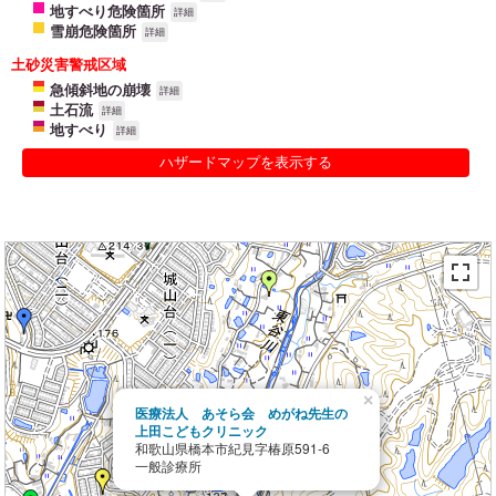
地すべり危険箇所
詳細
雪崩危険箇所
詳細
土砂災害警戒区域
急傾斜地の崩壊
詳細
土石流
詳細
地すべり
詳細
ハザードマップを表示する
×
医療法人 あそら会 めがね先生の
上田こどもクリニック
和歌山県橋本市紀見字椿原591-6
一般診療所