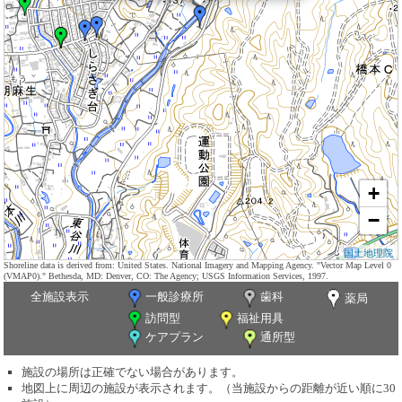
+
−
国土地理院
Shoreline data is derived from: United States. National Imagery and Mapping Agency. "Vector Map Level 0
(VMAP0)." Bethesda, MD: Denver, CO: The Agency; USGS Information Services, 1997.
全施設表示
一般診療所
歯科
薬局
訪問型
福祉用具
ケアプラン
通所型
施設の場所は正確でない場合があります。
地図上に周辺の施設が表示されます。（当施設からの距離が近い順に30