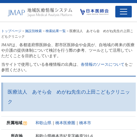
トップページ
>
施設別検索
>
検索結果一覧
> 医療法人 あそら会 めがね先生の上田こ
どもクリニック
JMAPは、各都道府県医師会、郡市区医師会や会員が、自地域の将来の医療
や介護の提供体制について検討を行う際の参考、ツールとして活用してい
ただくことを目的としています。
当サイトで使用している各種情報の出典は、
各情報のソースについて
をご
参照ください。
医療法人 あそら会 めがね先生の上田こどもクリニッ
ク
所属地域
和歌山県
｜
橋本医療圏
｜
橋本市
所在地
和歌山県橋本市紀見字椿原591-6