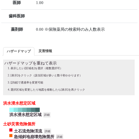
医師
1.00
歯科医師
薬剤師
0.00 ※保険薬局の検索時のみ人数表示
災害情報
ハザードマップ
ハザードマップを重ねて表示
表示したい[区域名]を選択（複数選択可）
[表示]をクリック（該当区域が多いと数十秒かかります）
[詳細]で透過率を変更可能
選択区域を変更したり地図を移動したら[表示]を再クリック
洪水浸水想定区域
洪水浸水想定区域
詳細
土砂災害危険個所
土石流危険渓流
詳細
急傾斜地崩壊危険箇所
詳細