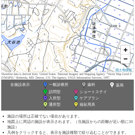
+
−
国土地理院
Shoreline data is derived from: United States. National Imagery and Mapping Agency. "Vector Map Level 0
(VMAP0)." Bethesda, MD: Denver, CO: The Agency; USGS Information Services, 1997.
全施設表示
一般診療所
歯科
薬局
訪問型
ショートステイ
入所型
ケアプラン
通所型
福祉用具
施設の場所は正確でない場合があります。
地図上に周辺の施設が表示されます。（当施設からの距離が近い順に30
施設）
凡例をクリックすると、表示を施設種類で絞り込むことができます。