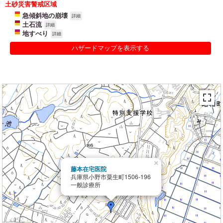
土砂災害警戒区域
急傾斜地の崩壊
詳細
土石流
詳細
地すべり
詳細
ハザードマップを表示する
×
藤本在宅医院
兵庫県小野市粟生町1506-196
一般診療所