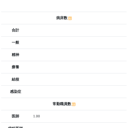
病床数
合計
一般
精神
療養
結核
感染症
常勤職員数
医師
1.00