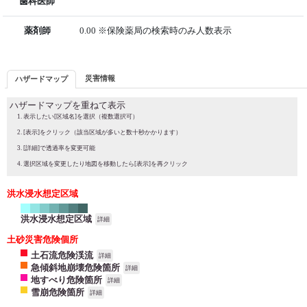
歯科医師
薬剤師
0.00 ※保険薬局の検索時のみ人数表示
災害情報
ハザードマップ
ハザードマップを重ねて表示
表示したい[区域名]を選択（複数選択可）
[表示]をクリック（該当区域が多いと数十秒かかります）
[詳細]で透過率を変更可能
選択区域を変更したり地図を移動したら[表示]を再クリック
洪水浸水想定区域
洪水浸水想定区域
詳細
土砂災害危険個所
土石流危険渓流
詳細
急傾斜地崩壊危険箇所
詳細
地すべり危険箇所
詳細
雪崩危険箇所
詳細