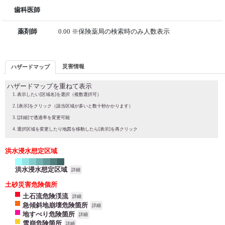
歯科医師
薬剤師
0.00 ※保険薬局の検索時のみ人数表示
災害情報
ハザードマップ
ハザードマップを重ねて表示
表示したい[区域名]を選択（複数選択可）
[表示]をクリック（該当区域が多いと数十秒かかります）
[詳細]で透過率を変更可能
選択区域を変更したり地図を移動したら[表示]を再クリック
洪水浸水想定区域
洪水浸水想定区域
詳細
土砂災害危険個所
土石流危険渓流
詳細
急傾斜地崩壊危険箇所
詳細
地すべり危険箇所
詳細
雪崩危険箇所
詳細