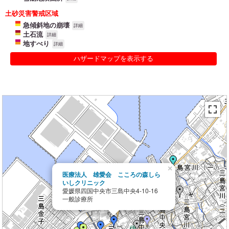
土砂災害警戒区域
急傾斜地の崩壊
詳細
土石流
詳細
地すべり
詳細
ハザードマップを表示する
×
医療法人 雄愛会 こころの森しら
いしクリニック
愛媛県四国中央市三島中央4-10-16
一般診療所