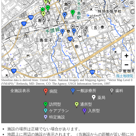
+
−
国土地理院
Shoreline data is derived from: United States. National Imagery and Mapping Agency. "Vector Map Level 0
(VMAP0)." Bethesda, MD: Denver, CO: The Agency; USGS Information Services, 1997.
全施設表示
一般診療所
歯科
病院
薬局
訪問型
通所型
ケアプラン
入所型
特定施設
施設の場所は正確でない場合があります。
地図上に周辺の施設が表示されます。（当施設からの距離が近い順に30