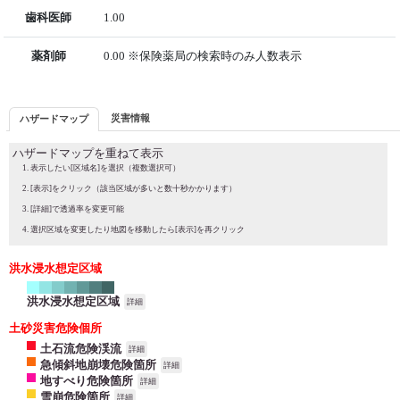
歯科医師
1.00
薬剤師
0.00 ※保険薬局の検索時のみ人数表示
災害情報
ハザードマップ
ハザードマップを重ねて表示
表示したい[区域名]を選択（複数選択可）
[表示]をクリック（該当区域が多いと数十秒かかります）
[詳細]で透過率を変更可能
選択区域を変更したり地図を移動したら[表示]を再クリック
洪水浸水想定区域
洪水浸水想定区域
詳細
土砂災害危険個所
土石流危険渓流
詳細
急傾斜地崩壊危険箇所
詳細
地すべり危険箇所
詳細
雪崩危険箇所
詳細