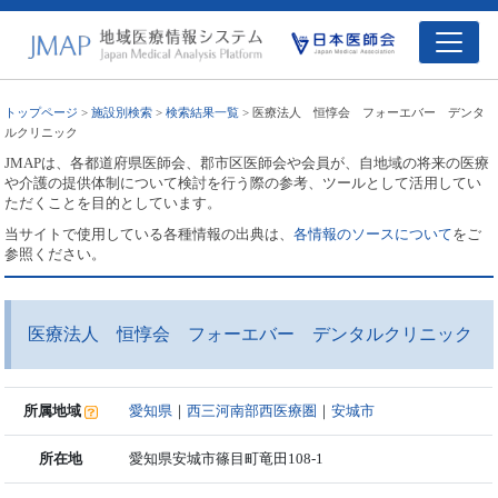
トップページ
>
施設別検索
>
検索結果一覧
> 医療法人 恒惇会 フォーエバー デンタ
ルクリニック
JMAPは、各都道府県医師会、郡市区医師会や会員が、自地域の将来の医療
や介護の提供体制について検討を行う際の参考、ツールとして活用してい
ただくことを目的としています。
当サイトで使用している各種情報の出典は、
各情報のソースについて
をご
参照ください。
医療法人 恒惇会 フォーエバー デンタルクリニック
所属地域
愛知県
｜
西三河南部西医療圏
｜
安城市
所在地
愛知県安城市篠目町竜田108-1