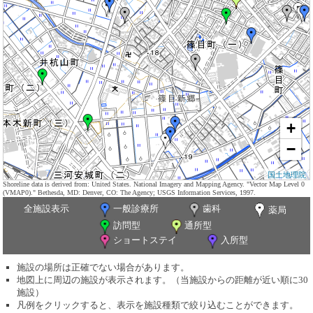
+
−
国土地理院
Shoreline data is derived from: United States. National Imagery and Mapping Agency. "Vector Map Level 0
(VMAP0)." Bethesda, MD: Denver, CO: The Agency; USGS Information Services, 1997.
全施設表示
一般診療所
歯科
薬局
訪問型
通所型
ショートステイ
入所型
施設の場所は正確でない場合があります。
地図上に周辺の施設が表示されます。（当施設からの距離が近い順に30
施設）
凡例をクリックすると、表示を施設種類で絞り込むことができます。