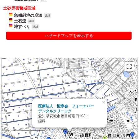
土砂災害警戒区域
急傾斜地の崩壊
詳細
土石流
詳細
地すべり
詳細
ハザードマップを表示する
×
医療法人 恒惇会 フォーエバー
デンタルクリニック
愛知県安城市篠目町竜田108-1
歯科