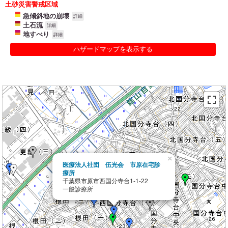
土砂災害警戒区域
急傾斜地の崩壊
詳細
土石流
詳細
地すべり
詳細
ハザードマップを表示する
×
医療法人社団 伍光会 市原在宅診
療所
千葉県市原市西国分寺台1-1-22
一般診療所