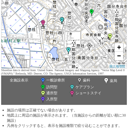
+
−
国土地理院
Shoreline data is derived from: United States. National Imagery and Mapping Agency. "Vector Map Level 0
(VMAP0)." Bethesda, MD: Denver, CO: The Agency; USGS Information Services, 1997.
全施設表示
一般診療所
歯科
薬局
訪問型
ケアプラン
通所型
ショートステイ
入所型
施設の場所は正確でない場合があります。
地図上に周辺の施設が表示されます。（当施設からの距離が近い順に30
施設）
凡例をクリックすると、表示を施設種類で絞り込むことができます。