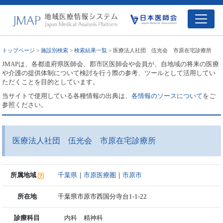
トップページ
>
施設別検索
>
検索結果一覧
> 医療法人社団 伍光会 市原在宅診療所
JMAPは、各都道府県医師会、郡市区医師会や会員が、自地域の将来の医療
や介護の提供体制について検討を行う際の参考、ツールとして活用してい
ただくことを目的としています。
当サイトで使用している各種情報の出典は、
各情報のソースについて
をご
参照ください。
医療法人社団 伍光会 市原在宅診療所
所属地域
千葉県
｜
市原医療圏
｜
市原市
所在地
千葉県市原市西国分寺台1-1-22
診療科目
内科 精神科