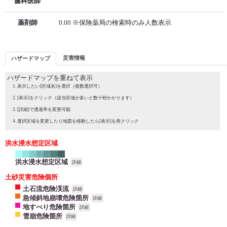
歯科医師
薬剤師
0.00 ※保険薬局の検索時のみ人数表示
災害情報
ハザードマップ
ハザードマップを重ねて表示
表示したい[区域名]を選択（複数選択可）
[表示]をクリック（該当区域が多いと数十秒かかります）
[詳細]で透過率を変更可能
選択区域を変更したり地図を移動したら[表示]を再クリック
洪水浸水想定区域
洪水浸水想定区域
詳細
土砂災害危険個所
土石流危険渓流
詳細
急傾斜地崩壊危険箇所
詳細
地すべり危険箇所
詳細
雪崩危険箇所
詳細