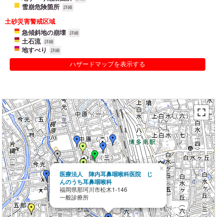
雪崩危険箇所
詳細
土砂災害警戒区域
急傾斜地の崩壊
詳細
土石流
詳細
地すべり
詳細
ハザードマップを表示する
×
医療法人 陣内耳鼻咽喉科医院 じ
んのうち耳鼻咽喉科
福岡県那珂川市松木1-146
一般診療所