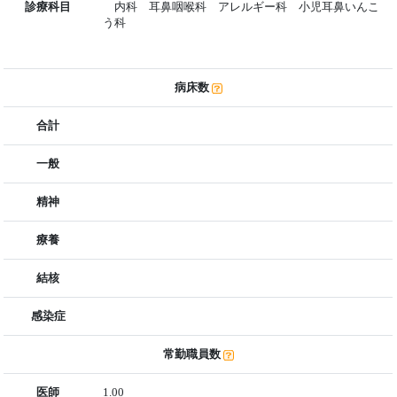
診療科目
内科 耳鼻咽喉科 アレルギー科 小児耳鼻いんこ
う科
病床数
合計
一般
精神
療養
結核
感染症
常勤職員数
医師
1.00