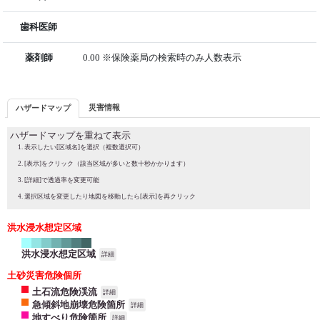
歯科医師
薬剤師
0.00 ※保険薬局の検索時のみ人数表示
災害情報
ハザードマップ
ハザードマップを重ねて表示
表示したい[区域名]を選択（複数選択可）
[表示]をクリック（該当区域が多いと数十秒かかります）
[詳細]で透過率を変更可能
選択区域を変更したり地図を移動したら[表示]を再クリック
洪水浸水想定区域
洪水浸水想定区域
詳細
土砂災害危険個所
土石流危険渓流
詳細
急傾斜地崩壊危険箇所
詳細
地すべり危険箇所
詳細