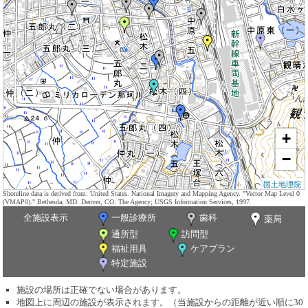
+
−
国土地理院
Shoreline data is derived from: United States. National Imagery and Mapping Agency. "Vector Map Level 0
(VMAP0)." Bethesda, MD: Denver, CO: The Agency; USGS Information Services, 1997.
全施設表示
一般診療所
歯科
薬局
通所型
訪問型
福祉用具
ケアプラン
特定施設
施設の場所は正確でない場合があります。
地図上に周辺の施設が表示されます。（当施設からの距離が近い順に30