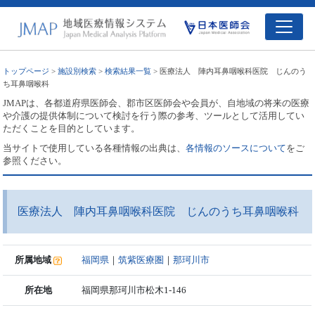
トップページ
>
施設別検索
>
検索結果一覧
> 医療法人 陣内耳鼻咽喉科医院 じんのう
ち耳鼻咽喉科
JMAPは、各都道府県医師会、郡市区医師会や会員が、自地域の将来の医療
や介護の提供体制について検討を行う際の参考、ツールとして活用してい
ただくことを目的としています。
当サイトで使用している各種情報の出典は、
各情報のソースについて
をご
参照ください。
医療法人 陣内耳鼻咽喉科医院 じんのうち耳鼻咽喉科
所属地域
福岡県
｜
筑紫医療圏
｜
那珂川市
所在地
福岡県那珂川市松木1-146