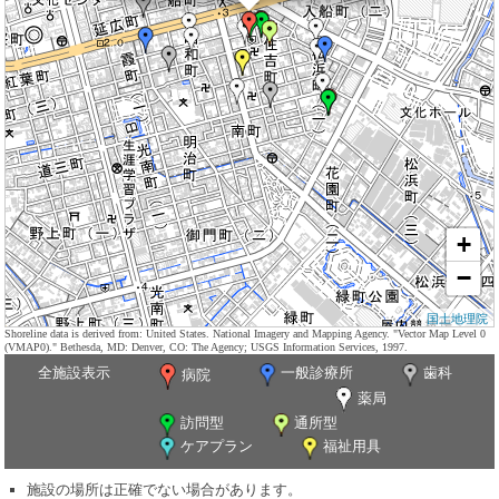
+
−
国土地理院
Shoreline data is derived from: United States. National Imagery and Mapping Agency. "Vector Map Level 0
(VMAP0)." Bethesda, MD: Denver, CO: The Agency; USGS Information Services, 1997.
全施設表示
一般診療所
歯科
病院
薬局
訪問型
通所型
ケアプラン
福祉用具
施設の場所は正確でない場合があります。