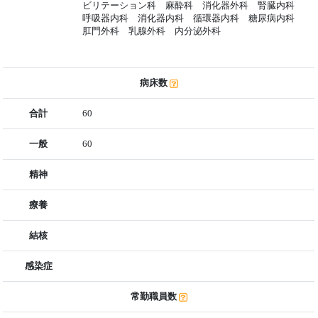
ビリテーション科 麻酔科 消化器外科 腎臓内科
呼吸器内科 消化器内科 循環器内科 糖尿病内科
肛門外科 乳腺外科 内分泌外科
病床数
合計
60
一般
60
精神
療養
結核
感染症
常勤職員数