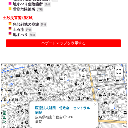
地すべり危険箇所
詳細
雪崩危険箇所
詳細
土砂災害警戒区域
急傾斜地の崩壊
詳細
土石流
詳細
地すべり
詳細
ハザードマップを表示する
×
医療法人財団 竹政会 セントラル
病院
広島県福山市住吉町1-26
病院