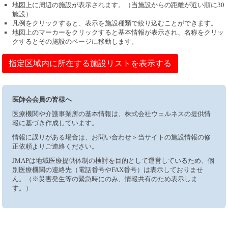
地図上に周辺の施設が表示されます。（当施設からの距離が近い順に30
施設）
凡例をクリックすると、表示を施設種類で絞り込むことができます。
地図上のマーカーをクリックすると基本情報が表示され、名称をクリッ
クするとその施設のページに移動します。
指定区域内に所在する施設リストを表示する
医師会会員の皆様へ
医療機関や介護事業所の基本情報は、株式会社ウェルネスの提供情
報に基づき作成しています。
情報に誤りがある場合は、お問い合わせ＞当サイトの施設情報の修
正依頼よりご連絡ください。
JMAPは地域医療提供体制の検討を目的として運営しているため、個
別医療機関の連絡先（電話番号やFAX番号）は表示しておりませ
ん。（※災害発生等の緊急時にのみ、情報共有のため表示しま
す。）