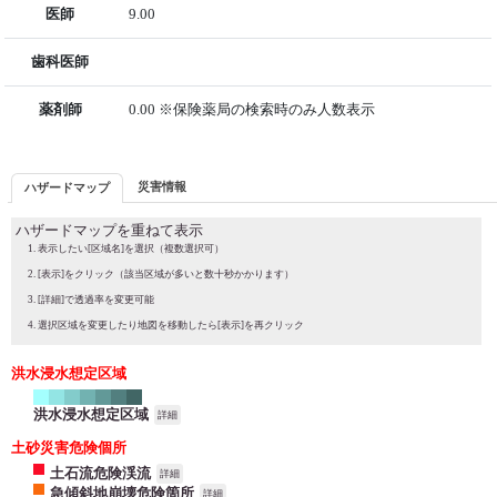
医師
9.00
歯科医師
薬剤師
0.00 ※保険薬局の検索時のみ人数表示
災害情報
ハザードマップ
ハザードマップを重ねて表示
表示したい[区域名]を選択（複数選択可）
[表示]をクリック（該当区域が多いと数十秒かかります）
[詳細]で透過率を変更可能
選択区域を変更したり地図を移動したら[表示]を再クリック
洪水浸水想定区域
洪水浸水想定区域
詳細
土砂災害危険個所
土石流危険渓流
詳細
急傾斜地崩壊危険箇所
詳細