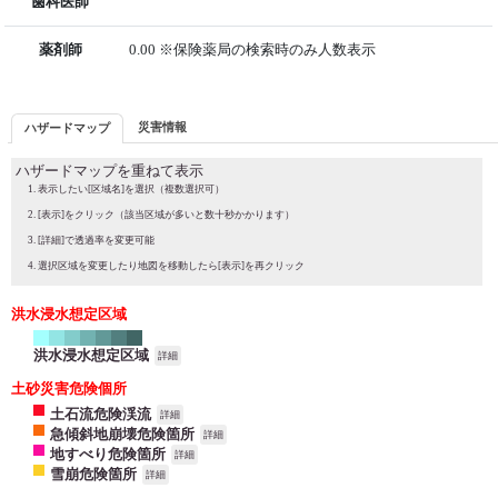
歯科医師
薬剤師
0.00 ※保険薬局の検索時のみ人数表示
災害情報
ハザードマップ
ハザードマップを重ねて表示
表示したい[区域名]を選択（複数選択可）
[表示]をクリック（該当区域が多いと数十秒かかります）
[詳細]で透過率を変更可能
選択区域を変更したり地図を移動したら[表示]を再クリック
洪水浸水想定区域
洪水浸水想定区域
詳細
土砂災害危険個所
土石流危険渓流
詳細
急傾斜地崩壊危険箇所
詳細
地すべり危険箇所
詳細
雪崩危険箇所
詳細