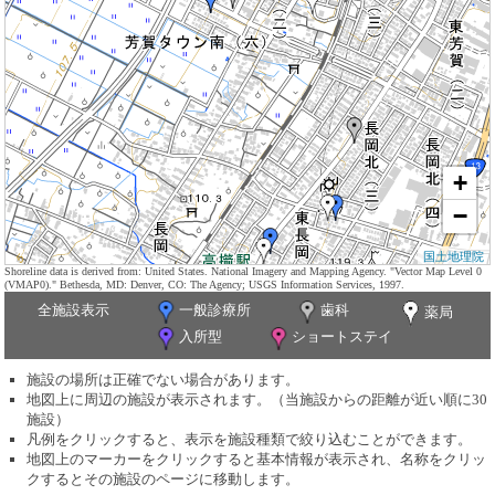
+
−
国土地理院
Shoreline data is derived from: United States. National Imagery and Mapping Agency. "Vector Map Level 0
(VMAP0)." Bethesda, MD: Denver, CO: The Agency; USGS Information Services, 1997.
全施設表示
一般診療所
歯科
薬局
入所型
ショートステイ
施設の場所は正確でない場合があります。
地図上に周辺の施設が表示されます。（当施設からの距離が近い順に30
施設）
凡例をクリックすると、表示を施設種類で絞り込むことができます。
地図上のマーカーをクリックすると基本情報が表示され、名称をクリッ
クするとその施設のページに移動します。