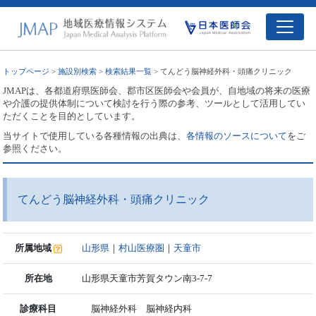
トップページ
>
施設別検索
>
検索結果一覧
> てんどう脳神経外科・頭痛クリニック
JMAPは、各都道府県医師会、郡市区医師会や会員が、自地域の将来の医療
や介護の提供体制について検討を行う際の参考、ツールとして活用してい
ただくことを目的としています。
当サイトで使用している各種情報の出典は、
各情報のソースについて
をご
参照ください。
てんどう脳神経外科・頭痛クリニック
所属地域
山形県
｜
村山医療圏
｜
天童市
所在地
山形県天童市芳賀タウン南3-7-7
診療科目
脳神経外科 脳神経内科