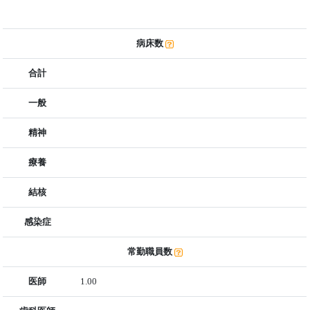
病床数
合計
一般
精神
療養
結核
感染症
常勤職員数
医師
1.00