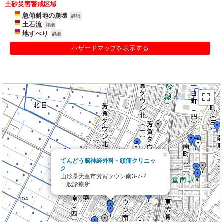
土砂災害警戒区域
急傾斜地の崩壊
詳細
土石流
詳細
地すべり
詳細
ハザードマップを表示する
×
てんどう脳神経外科・頭痛クリニッ
ク
山形県天童市芳賀タウン南3-7-7
一般診療所