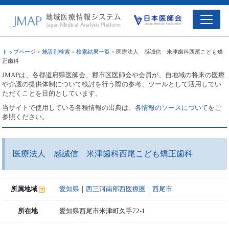
トップページ
>
施設別検索
>
検索結果一覧
> 医療法人 感誠信 米津歯科西尾こども矯
正歯科
JMAPは、各都道府県医師会、郡市区医師会や会員が、自地域の将来の医療
や介護の提供体制について検討を行う際の参考、ツールとして活用してい
ただくことを目的としています。
当サイトで使用している各種情報の出典は、
各情報のソースについて
をご
参照ください。
医療法人 感誠信 米津歯科西尾こども矯正歯科
所属地域
愛知県
｜
西三河南部西医療圏
｜
西尾市
所在地
愛知県西尾市米津町久手72-1