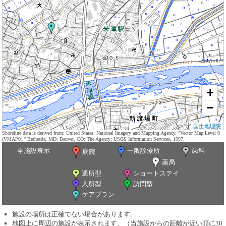
+
−
国土地理院
Shoreline data is derived from: United States. National Imagery and Mapping Agency. "Vector Map Level 0
(VMAP0)." Bethesda, MD: Denver, CO: The Agency; USGS Information Services, 1997.
全施設表示
一般診療所
歯科
病院
薬局
通所型
ショートステイ
入所型
訪問型
ケアプラン
施設の場所は正確でない場合があります。
地図上に周辺の施設が表示されます。（当施設からの距離が近い順に30