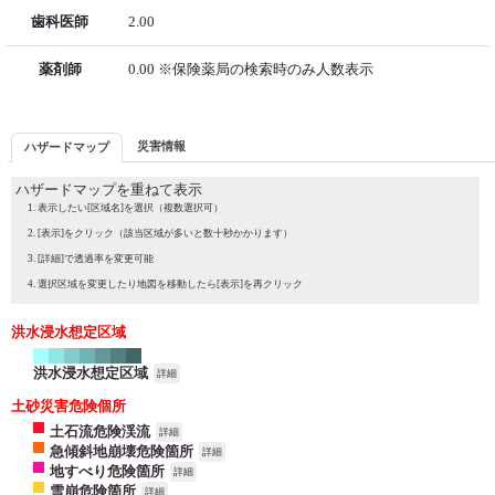
歯科医師
2.00
薬剤師
0.00 ※保険薬局の検索時のみ人数表示
災害情報
ハザードマップ
ハザードマップを重ねて表示
表示したい[区域名]を選択（複数選択可）
[表示]をクリック（該当区域が多いと数十秒かかります）
[詳細]で透過率を変更可能
選択区域を変更したり地図を移動したら[表示]を再クリック
洪水浸水想定区域
洪水浸水想定区域
詳細
土砂災害危険個所
土石流危険渓流
詳細
急傾斜地崩壊危険箇所
詳細
地すべり危険箇所
詳細
雪崩危険箇所
詳細