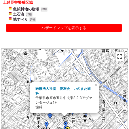
土砂災害警戒区域
急傾斜地の崩壊
詳細
土石流
詳細
地すべり
詳細
ハザードマップを表示する
×
医療法人社団 愛友会 いのまた歯
科
千葉県市原市五井中央東2-2-3アヴァ
ンタージュ1F
歯科