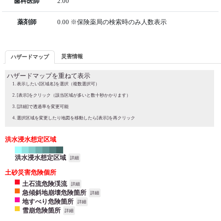
歯科医師
2.00
薬剤師
0.00 ※保険薬局の検索時のみ人数表示
災害情報
ハザードマップ
ハザードマップを重ねて表示
表示したい[区域名]を選択（複数選択可）
[表示]をクリック（該当区域が多いと数十秒かかります）
[詳細]で透過率を変更可能
選択区域を変更したり地図を移動したら[表示]を再クリック
洪水浸水想定区域
洪水浸水想定区域
詳細
土砂災害危険個所
土石流危険渓流
詳細
急傾斜地崩壊危険箇所
詳細
地すべり危険箇所
詳細
雪崩危険箇所
詳細