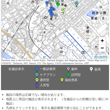
+
−
国土地理院
Shoreline data is derived from: United States. National Imagery and Mapping Agency. "Vector Map Level 0
(VMAP0)." Bethesda, MD: Denver, CO: The Agency; USGS Information Services, 1997.
全施設表示
一般診療所
歯科
薬局
ケアプラン
訪問型
通所型
福祉用具
入所型
施設の場所は正確でない場合があります。
地図上に周辺の施設が表示されます。（当施設からの距離が近い順に30
施設）
凡例をクリックすると、表示を施設種類で絞り込むことができます。