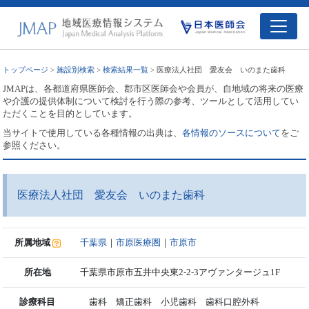
トップページ
>
施設別検索
>
検索結果一覧
> 医療法人社団 愛友会 いのまた歯科
JMAPは、各都道府県医師会、郡市区医師会や会員が、自地域の将来の医療
や介護の提供体制について検討を行う際の参考、ツールとして活用してい
ただくことを目的としています。
当サイトで使用している各種情報の出典は、
各情報のソースについて
をご
参照ください。
医療法人社団 愛友会 いのまた歯科
所属地域
千葉県
｜
市原医療圏
｜
市原市
所在地
千葉県市原市五井中央東2-2-3アヴァンタージュ1F
診療科目
歯科 矯正歯科 小児歯科 歯科口腔外科