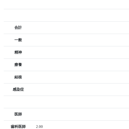
合計
一般
精神
療養
結核
感染症
医師
歯科医師
2.00