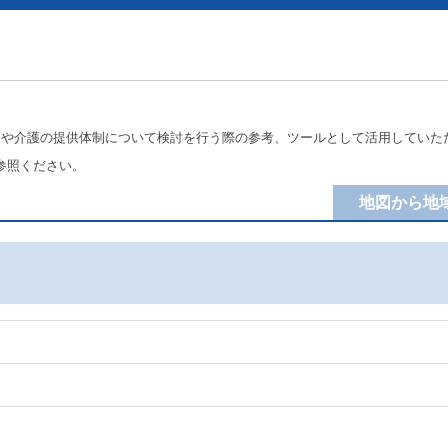
療や介護の提供体制について検討を行う際の参考、ツールとして活用していた
参照ください。
地図から地