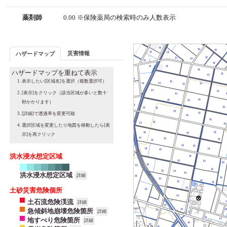
薬剤師
0.00 ※保険薬局の検索時のみ人数表示
災害情報
ハザードマップ
ハザードマップを重ねて表示
表示したい[区域名]を選択（複数選択可）
[表示]をクリック（該当区域が多いと数十
秒かかります）
[詳細]で透過率を変更可能
選択区域を変更したり地図を移動したら[表
示]を再クリック
洪水浸水想定区域
洪水浸水想定区域
詳細
土砂災害危険個所
土石流危険渓流
詳細
急傾斜地崩壊危険箇所
詳細
地すべり危険箇所
詳細