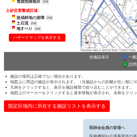
雪崩危険箇所
詳細
土砂災害警戒区域
急傾斜地の崩壊
詳細
土石流
詳細
地すべり
詳細
ハザードマップを表示する
Shoreline data is derived from: United Sta
全施設表示
一般
訪問
施設の場所は正確でない場合があります。
地図上に周辺の施設が表示されます。（当施設からの距離が近い順に3
凡例をクリックすると、表示を施設種類で絞り込むことができます。
地図上のマーカーをクリックすると基本情報が表示され、名称をクリ
指定区域内に所在する施設リストを表示する
医師会会員の皆様へ
医療機関や介護事業所の基