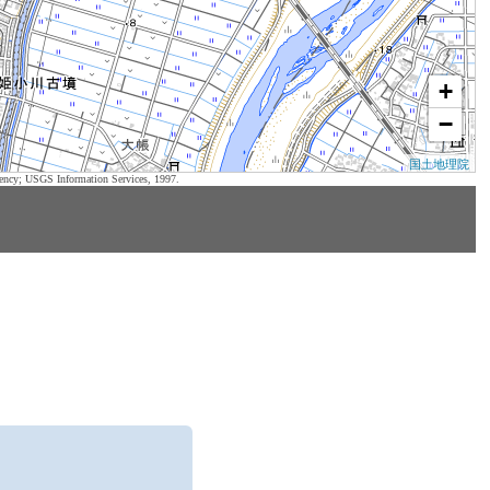
+
−
国土地理院
ency; USGS Information Services, 1997.