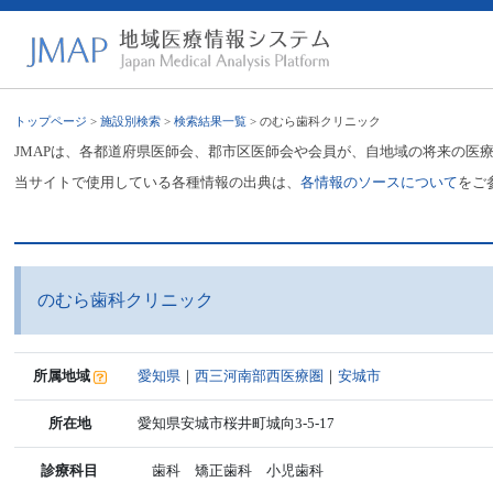
トップページ
>
施設別検索
>
検索結果一覧
> のむら歯科クリニック
JMAPは、各都道府県医師会、郡市区医師会や会員が、自地域の将来の医
当サイトで使用している各種情報の出典は、
各情報のソースについて
をご
のむら歯科クリニック
所属地域
愛知県
｜
西三河南部西医療圏
｜
安城市
所在地
愛知県安城市桜井町城向3-5-17
診療科目
歯科 矯正歯科 小児歯科