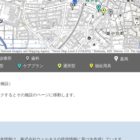
tes. National Imagery and Mapping Agency. "Vector Map Level 0 (VMAP0)." Bethesda, MD: Denver, CO: The Ag
診療所
歯科
薬局
型
ケアプラン
通所型
福祉用具
0施設）
ックするとその施設のページに移動します。
本情報は、株式会社ウェルネスの提供情報に基づき作成しています。