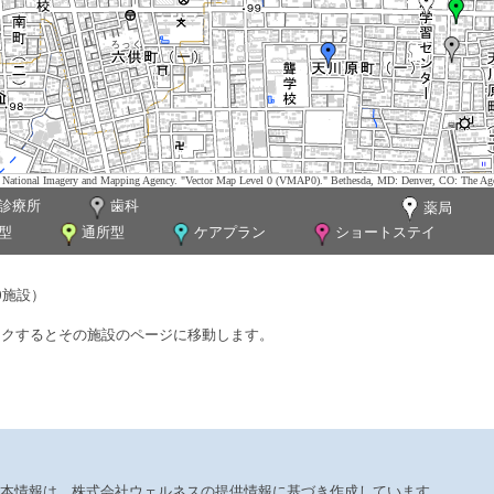
tes. National Imagery and Mapping Agency. "Vector Map Level 0 (VMAP0)." Bethesda, MD: Denver, CO: The Ag
診療所
歯科
薬局
型
通所型
ケアプラン
ショートステイ
0施設）
ックするとその施設のページに移動します。
本情報は、株式会社ウェルネスの提供情報に基づき作成しています。