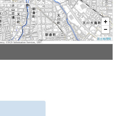
+
−
国土地理院
ency; USGS Information Services, 1997.