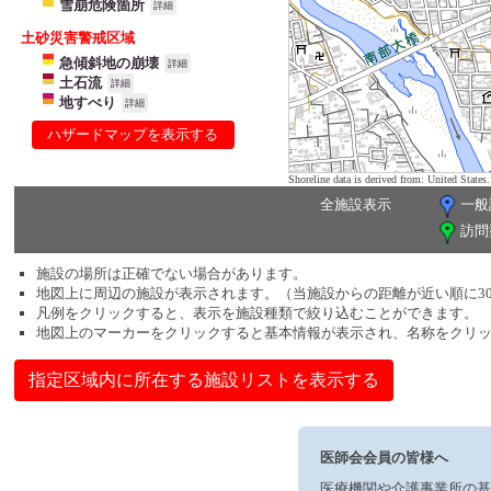
雪崩危険箇所
詳細
土砂災害警戒区域
急傾斜地の崩壊
詳細
土石流
詳細
地すべり
詳細
ハザードマップを表示する
Shoreline data is derived from: United Sta
全施設表示
一般
訪問
施設の場所は正確でない場合があります。
地図上に周辺の施設が表示されます。（当施設からの距離が近い順に3
凡例をクリックすると、表示を施設種類で絞り込むことができます。
地図上のマーカーをクリックすると基本情報が表示され、名称をクリ
指定区域内に所在する施設リストを表示する
医師会会員の皆様へ
医療機関や介護事業所の基