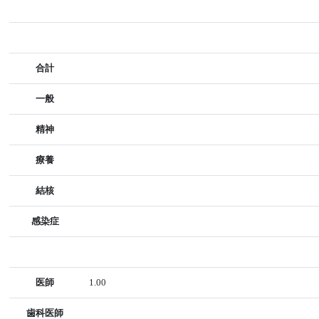
合計
一般
精神
療養
結核
感染症
医師
1.00
歯科医師