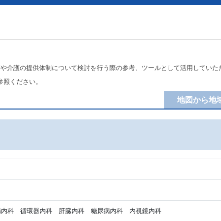
療や介護の提供体制について検討を行う際の参考、ツールとして活用していた
参照ください。
地図から地
内科 循環器内科 肝臓内科 糖尿病内科 内視鏡内科