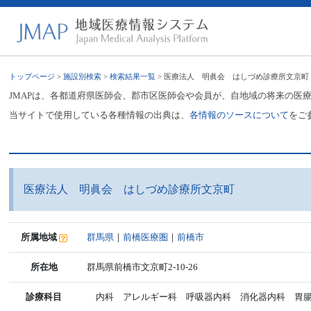
トップページ
>
施設別検索
>
検索結果一覧
> 医療法人 明眞会 はしづめ診療所文京町
JMAPは、各都道府県医師会、郡市区医師会や会員が、自地域の将来の医
当サイトで使用している各種情報の出典は、
各情報のソースについて
をご
医療法人 明眞会 はしづめ診療所文京町
所属地域
群馬県
｜
前橋医療圏
｜
前橋市
所在地
群馬県前橋市文京町2-10-26
診療科目
内科 アレルギー科 呼吸器内科 消化器内科 胃腸