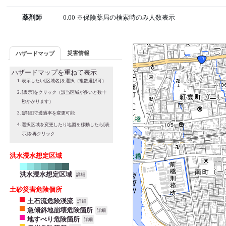
薬剤師
0.00 ※保険薬局の検索時のみ人数表示
災害情報
ハザードマップ
ハザードマップを重ねて表示
表示したい[区域名]を選択（複数選択可）
[表示]をクリック（該当区域が多いと数十
秒かかります）
[詳細]で透過率を変更可能
選択区域を変更したり地図を移動したら[表
示]を再クリック
洪水浸水想定区域
洪水浸水想定区域
詳細
土砂災害危険個所
土石流危険渓流
詳細
急傾斜地崩壊危険箇所
詳細
地すべり危険箇所
詳細