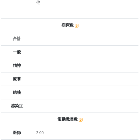
他
病床数
合計
一般
精神
療養
結核
感染症
常勤職員数
医師
2.00