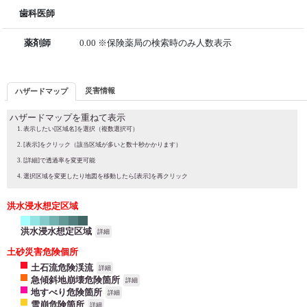
歯科医師
薬剤師
0.00 ※保険薬局の検索時のみ人数表示
災害情報
ハザードマップ
ハザードマップを重ねて表示
表示したい[区域名]を選択（複数選択可）
[表示]をクリック（該当区域が多いと数十秒かかります）
[詳細]で透過率を変更可能
選択区域を変更したり地図を移動したら[表示]を再クリック
洪水浸水想定区域
洪水浸水想定区域
詳細
土砂災害危険個所
土石流危険渓流
詳細
急傾斜地崩壊危険箇所
詳細
地すべり危険箇所
詳細
雪崩危険箇所
詳細