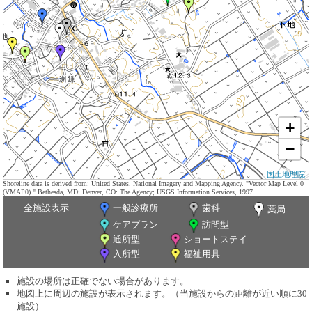
+
−
国土地理院
Shoreline data is derived from: United States. National Imagery and Mapping Agency. "Vector Map Level 0
(VMAP0)." Bethesda, MD: Denver, CO: The Agency; USGS Information Services, 1997.
全施設表示
一般診療所
歯科
薬局
ケアプラン
訪問型
通所型
ショートステイ
入所型
福祉用具
施設の場所は正確でない場合があります。
地図上に周辺の施設が表示されます。（当施設からの距離が近い順に30
施設）