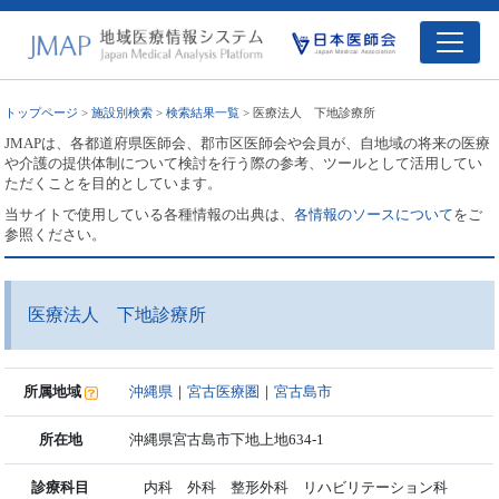
トップページ
>
施設別検索
>
検索結果一覧
> 医療法人 下地診療所
JMAPは、各都道府県医師会、郡市区医師会や会員が、自地域の将来の医療
や介護の提供体制について検討を行う際の参考、ツールとして活用してい
ただくことを目的としています。
当サイトで使用している各種情報の出典は、
各情報のソースについて
をご
参照ください。
医療法人 下地診療所
所属地域
沖縄県
｜
宮古医療圏
｜
宮古島市
所在地
沖縄県宮古島市下地上地634-1
診療科目
内科 外科 整形外科 リハビリテーション科