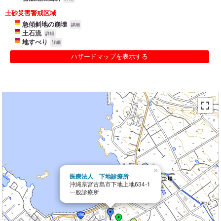
土砂災害警戒区域
急傾斜地の崩壊
詳細
土石流
詳細
地すべり
詳細
ハザードマップを表示する
×
医療法人 下地診療所
沖縄県宮古島市下地上地634-1
一般診療所