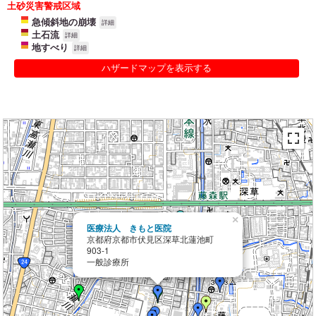
土砂災害警戒区域
急傾斜地の崩壊
詳細
土石流
詳細
地すべり
詳細
ハザードマップを表示する
×
医療法人 きもと医院
京都府京都市伏見区深草北蓮池町
903-1
一般診療所