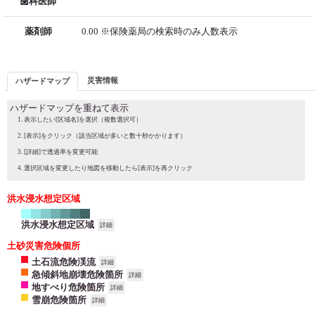
歯科医師
薬剤師
0.00 ※保険薬局の検索時のみ人数表示
災害情報
ハザードマップ
ハザードマップを重ねて表示
表示したい[区域名]を選択（複数選択可）
[表示]をクリック（該当区域が多いと数十秒かかります）
[詳細]で透過率を変更可能
選択区域を変更したり地図を移動したら[表示]を再クリック
洪水浸水想定区域
洪水浸水想定区域
詳細
土砂災害危険個所
土石流危険渓流
詳細
急傾斜地崩壊危険箇所
詳細
地すべり危険箇所
詳細
雪崩危険箇所
詳細