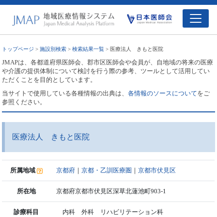
トップページ
>
施設別検索
>
検索結果一覧
> 医療法人 きもと医院
JMAPは、各都道府県医師会、郡市区医師会や会員が、自地域の将来の医療
や介護の提供体制について検討を行う際の参考、ツールとして活用してい
ただくことを目的としています。
当サイトで使用している各種情報の出典は、
各情報のソースについて
をご
参照ください。
医療法人 きもと医院
所属地域
京都府
｜
京都・乙訓医療圏
｜
京都市伏見区
所在地
京都府京都市伏見区深草北蓮池町903-1
診療科目
内科 外科 リハビリテーション科