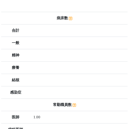
病床数
合計
一般
精神
療養
結核
感染症
常勤職員数
医師
1.00