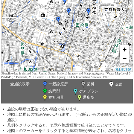
+
−
国土地理院
Shoreline data is derived from: United States. National Imagery and Mapping Agency. "Vector Map Level 0
(VMAP0)." Bethesda, MD: Denver, CO: The Agency; USGS Information Services, 1997.
全施設表示
一般診療所
歯科
薬局
訪問型
ケアプラン
福祉用具
通所型
施設の場所は正確でない場合があります。
地図上に周辺の施設が表示されます。（当施設からの距離が近い順に30
施設）
凡例をクリックすると、表示を施設種類で絞り込むことができます。
地図上のマーカーをクリックすると基本情報が表示され、名称をクリッ