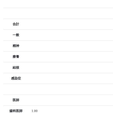
合計
一般
精神
療養
結核
感染症
医師
歯科医師
1.00