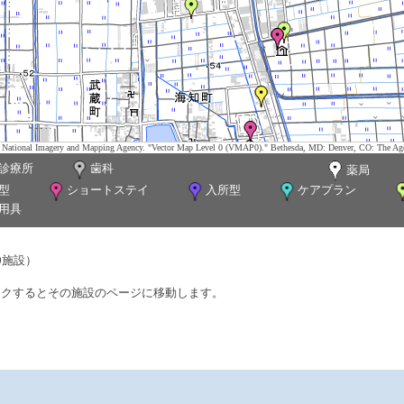
tes. National Imagery and Mapping Agency. "Vector Map Level 0 (VMAP0)." Bethesda, MD: Denver, CO: The Ag
診療所
歯科
薬局
型
ショートステイ
入所型
ケアプラン
用具
0施設）
ックするとその施設のページに移動します。