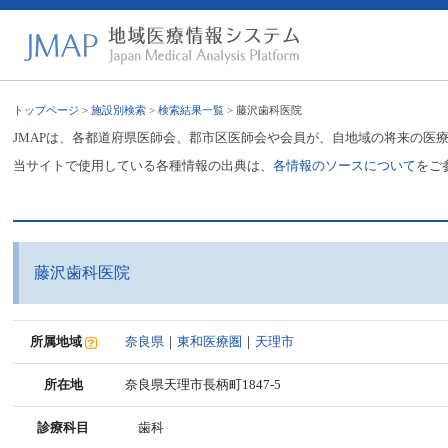
トップページ
>
施設別検索
>
検索結果一覧
> 藤沢歯科医院
JMAPは、各都道府県医師会、郡市区医師会や会員が、自地域の将来の医
当サイトで使用している各種情報の出典は、
各情報のソースについて
をご
藤沢歯科医院
所属地域
奈良県
｜
東和医療圏
｜
天理市
所在地
奈良県天理市長柄町1847-5
診療科目
歯科