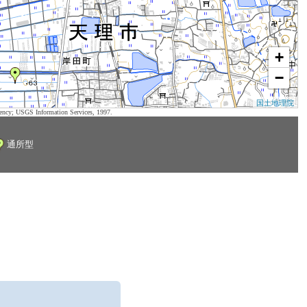
+
−
国土地理院
ency; USGS Information Services, 1997.
通所型