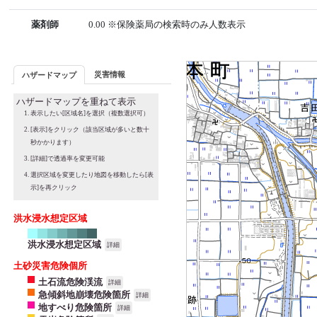
薬剤師
0.00 ※保険薬局の検索時のみ人数表示
災害情報
ハザードマップ
ハザードマップを重ねて表示
表示したい[区域名]を選択（複数選択可）
[表示]をクリック（該当区域が多いと数十
秒かかります）
[詳細]で透過率を変更可能
選択区域を変更したり地図を移動したら[表
示]を再クリック
洪水浸水想定区域
洪水浸水想定区域
詳細
土砂災害危険個所
土石流危険渓流
詳細
急傾斜地崩壊危険箇所
詳細
地すべり危険箇所
詳細