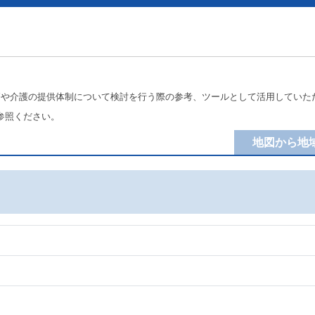
療や介護の提供体制について検討を行う際の参考、ツールとして活用していた
参照ください。
地図から地