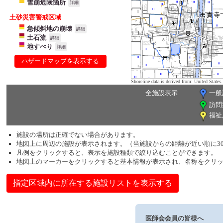
雪崩危険箇所
詳細
土砂災害警戒区域
急傾斜地の崩壊
詳細
土石流
詳細
地すべり
詳細
ハザードマップを表示する
Shoreline data is derived from: United Sta
全施設表示
一般
訪問
福祉
施設の場所は正確でない場合があります。
地図上に周辺の施設が表示されます。（当施設からの距離が近い順に3
凡例をクリックすると、表示を施設種類で絞り込むことができます。
地図上のマーカーをクリックすると基本情報が表示され、名称をクリ
指定区域内に所在する施設リストを表示する
医師会会員の皆様へ