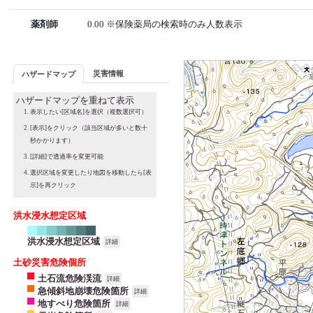
薬剤師
0.00 ※保険薬局の検索時のみ人数表示
災害情報
ハザードマップ
ハザードマップを重ねて表示
表示したい[区域名]を選択（複数選択可）
[表示]をクリック（該当区域が多いと数十
秒かかります）
[詳細]で透過率を変更可能
選択区域を変更したり地図を移動したら[表
示]を再クリック
洪水浸水想定区域
洪水浸水想定区域
詳細
土砂災害危険個所
土石流危険渓流
詳細
急傾斜地崩壊危険箇所
詳細
地すべり危険箇所
詳細