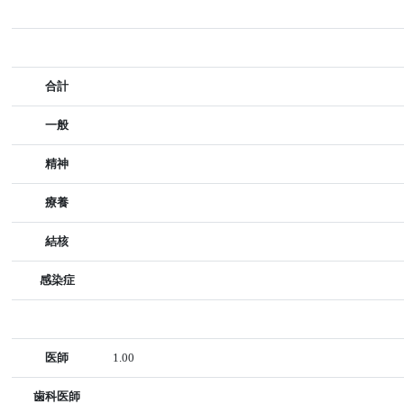
合計
一般
精神
療養
結核
感染症
医師
1.00
歯科医師