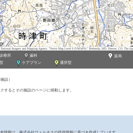
tes. National Imagery and Mapping Agency. "Vector Map Level 0 (VMAP0)." Bethesda, MD: Denver, CO: The Ag
診療所
歯科
薬局
型
ケアプラン
通所型
0施設）
ックするとその施設のページに移動します。
本情報は、株式会社ウェルネスの提供情報に基づき作成しています。