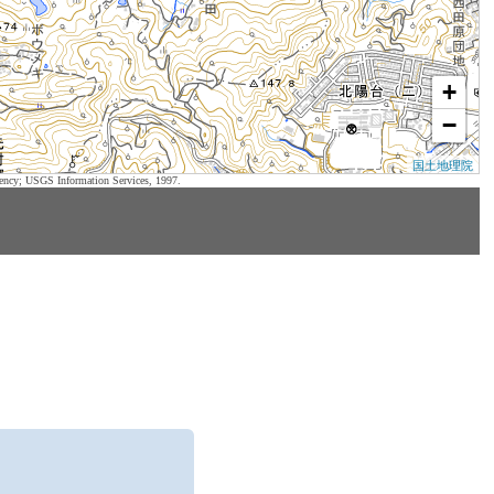
+
−
国土地理院
ency; USGS Information Services, 1997.