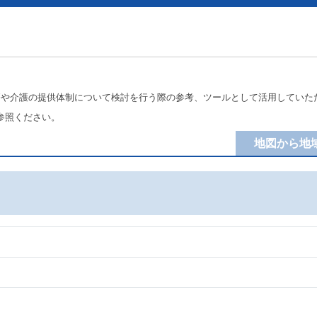
療や介護の提供体制について検討を行う際の参考、ツールとして活用していた
参照ください。
地図から地