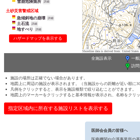
雪崩危険箇所
詳細
土砂災害警戒区域
急傾斜地の崩壊
詳細
土石流
詳細
地すべり
詳細
ハザードマップを表示する
Shoreline data is derived from: United Sta
全施設表示
一般
訪問
施設の場所は正確でない場合があります。
地図上に周辺の施設が表示されます。（当施設からの距離が近い順に3
凡例をクリックすると、表示を施設種類で絞り込むことができます。
地図上のマーカーをクリックすると基本情報が表示され、名称をクリ
指定区域内に所在する施設リストを表示する
医師会会員の皆様へ
医療機関や介護事業所の基