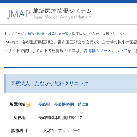
トップページ
>
施設別検索
>
検索結果一覧
> 医療法人 たなか小児科クリニック
JMAPは、各都道府県医師会、郡市区医師会や会員が、自地域の将来の医
当サイトで使用している各種情報の出典は、
各情報のソースについて
をご
医療法人 たなか小児科クリニック
所属地域
長崎県
｜
長崎医療圏
｜
時津町
所在地
長崎県時津町浦郷396-17
診療科目
小児科 アレルギー科