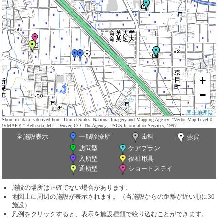
+
−
国土地理院
Shoreline data is derived from: United States. National Imagery and Mapping Agency. "Vector Map Level 0
(VMAP0)." Bethesda, MD: Denver, CO: The Agency; USGS Information Services, 1997.
全施設表示
一般診療所
歯科
薬局
訪問型
ケアプラン
入所型
福祉用具
通所型
ショートステイ
施設の場所は正確でない場合があります。
地図上に周辺の施設が表示されます。（当施設からの距離が近い順に30
施設）
凡例をクリックすると、表示を施設種類で絞り込むことができます。