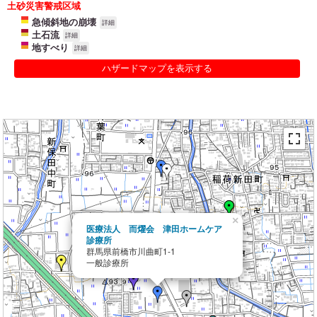
土砂災害警戒区域
急傾斜地の崩壊
詳細
土石流
詳細
地すべり
詳細
ハザードマップを表示する
×
医療法人 而燿会 津田ホームケア
診療所
群馬県前橋市川曲町1-1
一般診療所