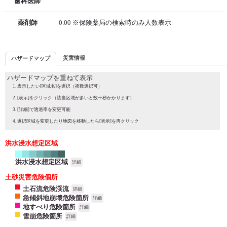
歯科医師
薬剤師
0.00 ※保険薬局の検索時のみ人数表示
災害情報
ハザードマップ
ハザードマップを重ねて表示
表示したい[区域名]を選択（複数選択可）
[表示]をクリック（該当区域が多いと数十秒かかります）
[詳細]で透過率を変更可能
選択区域を変更したり地図を移動したら[表示]を再クリック
洪水浸水想定区域
洪水浸水想定区域
詳細
土砂災害危険個所
土石流危険渓流
詳細
急傾斜地崩壊危険箇所
詳細
地すべり危険箇所
詳細
雪崩危険箇所
詳細