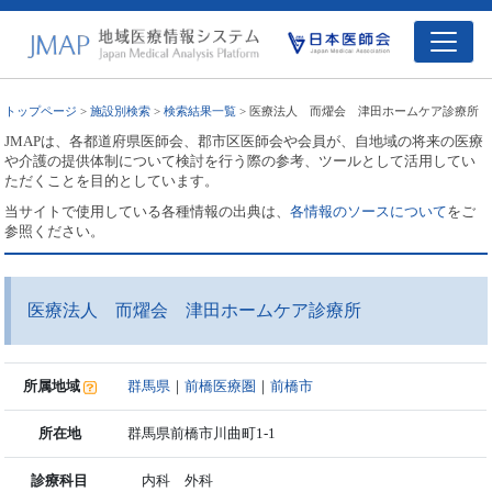
トップページ
>
施設別検索
>
検索結果一覧
> 医療法人 而燿会 津田ホームケア診療所
JMAPは、各都道府県医師会、郡市区医師会や会員が、自地域の将来の医療
や介護の提供体制について検討を行う際の参考、ツールとして活用してい
ただくことを目的としています。
当サイトで使用している各種情報の出典は、
各情報のソースについて
をご
参照ください。
医療法人 而燿会 津田ホームケア診療所
所属地域
群馬県
｜
前橋医療圏
｜
前橋市
所在地
群馬県前橋市川曲町1-1
診療科目
内科 外科