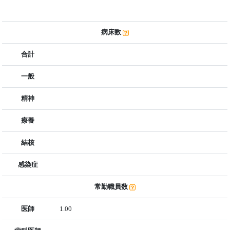
病床数
合計
一般
精神
療養
結核
感染症
常勤職員数
医師
1.00