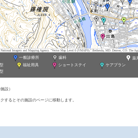
tes. National Imagery and Mapping Agency. "Vector Map Level 0 (VMAP0)." Bethesda, MD: Denver, CO: The Ag
一般診療所
歯科
薬
型
福祉用具
ショートステイ
ケアプラン
型
0施設）
ックするとその施設のページに移動します。