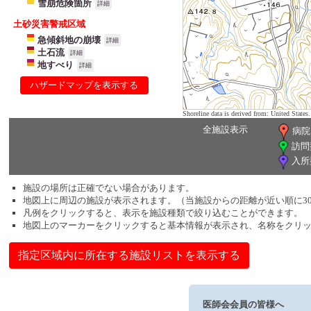
雪崩危険箇所
詳細
土砂災害警戒区域
急傾斜地の崩壊
詳細
土石流
詳細
地すべり
詳細
ハザードマップを表示する
Shoreline data is derived from: United Sta
全施設表示
病院
訪問
入所
施設の場所は正確でない場合があります。
地図上に周辺の施設が表示されます。（当施設からの距離が近い順に3
凡例をクリックすると、表示を施設種類で絞り込むことができます。
地図上のマーカーをクリックすると基本情報が表示され、名称をクリ
指定区域内に所在する施設リストを表示する
医師会会員の皆様へ