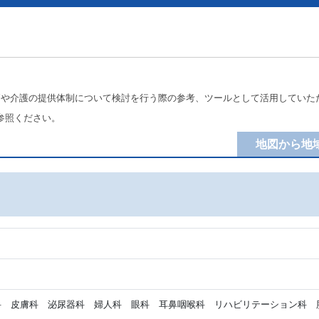
療や介護の提供体制について検討を行う際の参考、ツールとして活用していた
参照ください。
地図から地
 皮膚科 泌尿器科 婦人科 眼科 耳鼻咽喉科 リハビリテーション科 