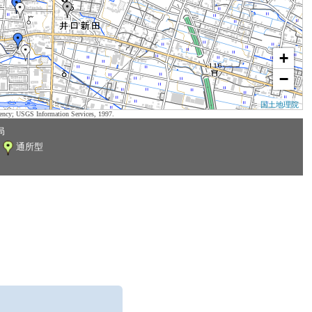
+
−
国土地理院
ency; USGS Information Services, 1997.
局
通所型