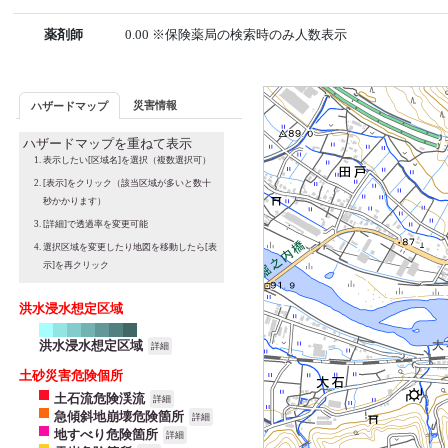
薬剤師
0.00 ※保険薬局の検索時のみ人数表示
災害情報
ハザードマップ
ハザードマップを重ねて表示
表示したい[区域名]を選択（複数選択可）
[表示]をクリック（該当区域が多いと数十
秒かかります）
[詳細]で透過率を変更可能
選択区域を変更したり地図を移動したら[表
示]を再クリック
洪水浸水想定区域
洪水浸水想定区域
詳細
土砂災害危険個所
土石流危険渓流
詳細
急傾斜地崩壊危険箇所
詳細
地すべり危険箇所
詳細