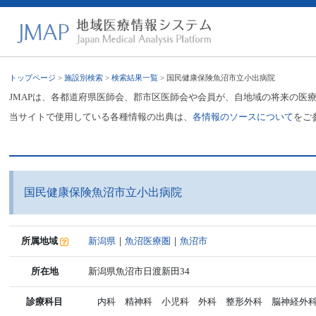
トップページ
>
施設別検索
>
検索結果一覧
> 国民健康保険魚沼市立小出病院
JMAPは、各都道府県医師会、郡市区医師会や会員が、自地域の将来の医
当サイトで使用している各種情報の出典は、
各情報のソースについて
をご
国民健康保険魚沼市立小出病院
所属地域
新潟県
｜
魚沼医療圏
｜
魚沼市
所在地
新潟県魚沼市日渡新田34
診療科目
内科 精神科 小児科 外科 整形外科 脳神経外科