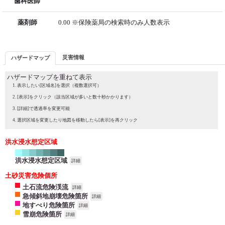
歯科医師
薬剤師
0.00 ※保険薬局の検索時のみ人数表示
災害情報
ハザードマップ
ハザードマップを重ねて表示
表示したい[区域名]を選択（複数選択可）
[表示]をクリック（該当区域が多いと数十秒かかります）
[詳細]で透過率を変更可能
選択区域を変更したり地図を移動したら[表示]を再クリック
洪水浸水想定区域
洪水浸水想定区域
詳細
土砂災害危険個所
土石流危険渓流
詳細
急傾斜地崩壊危険箇所
詳細
地すべり危険箇所
詳細
雪崩危険箇所
詳細