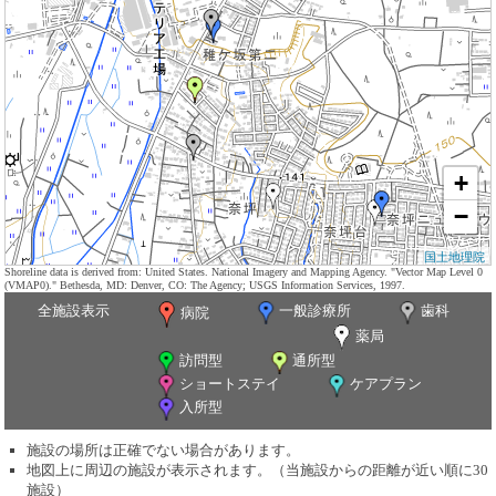
+
−
国土地理院
Shoreline data is derived from: United States. National Imagery and Mapping Agency. "Vector Map Level 0
(VMAP0)." Bethesda, MD: Denver, CO: The Agency; USGS Information Services, 1997.
全施設表示
一般診療所
歯科
病院
薬局
訪問型
通所型
ショートステイ
ケアプラン
入所型
施設の場所は正確でない場合があります。
地図上に周辺の施設が表示されます。（当施設からの距離が近い順に30
施設）