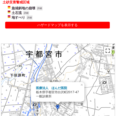
土砂災害警戒区域
急傾斜地の崩壊
詳細
土石流
詳細
地すべり
詳細
ハザードマップを表示する
×
医療法人 ほんだ医院
栃木県宇都宮市白沢町2017-47
一般診療所