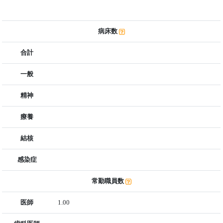
病床数
合計
一般
精神
療養
結核
感染症
常勤職員数
医師
1.00