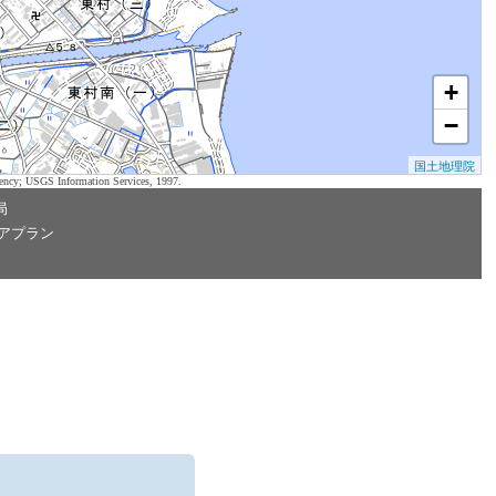
+
−
国土地理院
ency; USGS Information Services, 1997.
局
アプラン