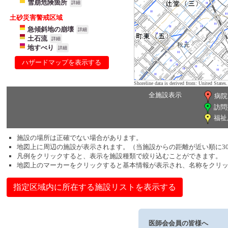
雪崩危険箇所
詳細
土砂災害警戒区域
急傾斜地の崩壊
詳細
土石流
詳細
地すべり
詳細
ハザードマップを表示する
Shoreline data is derived from: United Sta
全施設表示
病院
訪問
福祉
施設の場所は正確でない場合があります。
地図上に周辺の施設が表示されます。（当施設からの距離が近い順に3
凡例をクリックすると、表示を施設種類で絞り込むことができます。
地図上のマーカーをクリックすると基本情報が表示され、名称をクリ
指定区域内に所在する施設リストを表示する
医師会会員の皆様へ