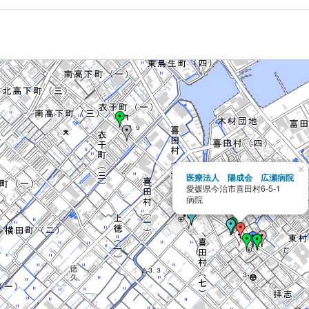
×
医療法人 陽成会 広瀬病院
愛媛県今治市喜田村6-5-1
病院