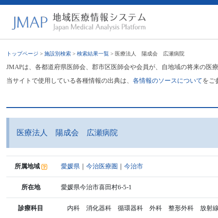
トップページ
>
施設別検索
>
検索結果一覧
> 医療法人 陽成会 広瀬病院
JMAPは、各都道府県医師会、郡市区医師会や会員が、自地域の将来の医
当サイトで使用している各種情報の出典は、
各情報のソースについて
をご
医療法人 陽成会 広瀬病院
所属地域
愛媛県
｜
今治医療圏
｜
今治市
所在地
愛媛県今治市喜田村6-5-1
診療科目
内科 消化器科 循環器科 外科 整形外科 放射線