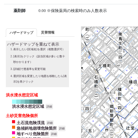
薬剤師
0.00 ※保険薬局の検索時のみ人数表示
災害情報
ハザードマップ
ハザードマップを重ねて表示
表示したい[区域名]を選択（複数選択可）
[表示]をクリック（該当区域が多いと数十
秒かかります）
[詳細]で透過率を変更可能
選択区域を変更したり地図を移動したら[表
示]を再クリック
洪水浸水想定区域
洪水浸水想定区域
詳細
土砂災害危険個所
土石流危険渓流
詳細
急傾斜地崩壊危険箇所
詳細
地すべり危険箇所
詳細