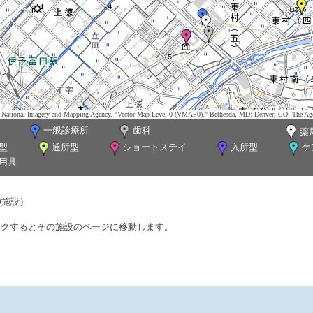
tes. National Imagery and Mapping Agency. "Vector Map Level 0 (VMAP0)." Bethesda, MD: Denver, CO: The Ag
一般診療所
歯科
薬
型
通所型
ショートステイ
入所型
ケ
用具
0施設）
ックするとその施設のページに移動します。