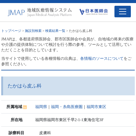
トップページ
>
施設別検索
>
検索結果一覧
> たかはら皮ふ科
JMAPは、各都道府県医師会、郡市区医師会や会員が、自地域の将来の医療
や介護の提供体制について検討を行う際の参考、ツールとして活用してい
ただくことを目的としています。
当サイトで使用している各種情報の出典は、
各情報のソースについて
をご
参照ください。
たかはら皮ふ科
所属地域
福岡県
｜
福岡・糸島医療圏
｜
福岡市東区
所在地
福岡県福岡市東区千早2-1-1東海住宅3F
診療科目
皮膚科