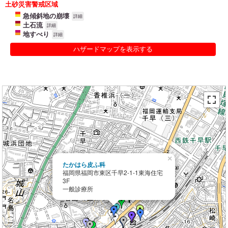
土砂災害警戒区域
急傾斜地の崩壊
詳細
土石流
詳細
地すべり
詳細
ハザードマップを表示する
×
たかはら皮ふ科
福岡県福岡市東区千早2-1-1東海住宅
3F
一般診療所