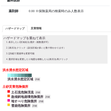
歯科医師
薬剤師
0.00 ※保険薬局の検索時のみ人数表示
災害情報
ハザードマップ
ハザードマップを重ねて表示
表示したい[区域名]を選択（複数選択可）
[表示]をクリック（該当区域が多いと数十秒かかります）
[詳細]で透過率を変更可能
選択区域を変更したり地図を移動したら[表示]を再クリック
洪水浸水想定区域
洪水浸水想定区域
詳細
土砂災害危険個所
土石流危険渓流
詳細
急傾斜地崩壊危険箇所
詳細
地すべり危険箇所
詳細
雪崩危険箇所
詳細