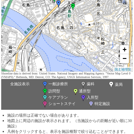
+
−
国土地理院
Shoreline data is derived from: United States. National Imagery and Mapping Agency. "Vector Map Level 0
(VMAP0)." Bethesda, MD: Denver, CO: The Agency; USGS Information Services, 1997.
全施設表示
一般診療所
歯科
薬局
訪問型
通所型
ケアプラン
入所型
ショートステイ
特定施設
施設の場所は正確でない場合があります。
地図上に周辺の施設が表示されます。（当施設からの距離が近い順に30
施設）
凡例をクリックすると、表示を施設種類で絞り込むことができます。