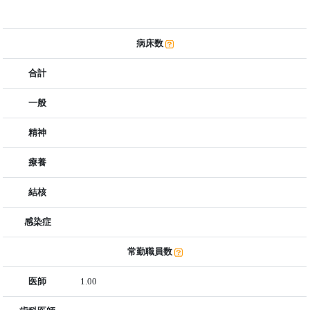
病床数
合計
一般
精神
療養
結核
感染症
常勤職員数
医師
1.00