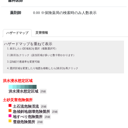
歯科医師
薬剤師
0.00 ※保険薬局の検索時のみ人数表示
災害情報
ハザードマップ
ハザードマップを重ねて表示
表示したい[区域名]を選択（複数選択可）
[表示]をクリック（該当区域が多いと数十秒かかります）
[詳細]で透過率を変更可能
選択区域を変更したり地図を移動したら[表示]を再クリック
洪水浸水想定区域
洪水浸水想定区域
詳細
土砂災害危険個所
土石流危険渓流
詳細
急傾斜地崩壊危険箇所
詳細
地すべり危険箇所
詳細
雪崩危険箇所
詳細