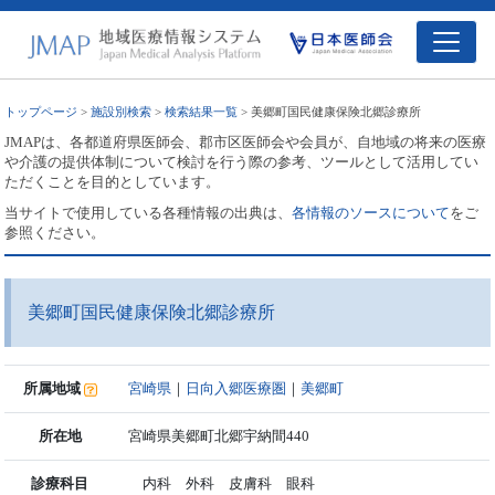
トップページ
>
施設別検索
>
検索結果一覧
> 美郷町国民健康保険北郷診療所
JMAPは、各都道府県医師会、郡市区医師会や会員が、自地域の将来の医療
や介護の提供体制について検討を行う際の参考、ツールとして活用してい
ただくことを目的としています。
当サイトで使用している各種情報の出典は、
各情報のソースについて
をご
参照ください。
美郷町国民健康保険北郷診療所
所属地域
宮崎県
｜
日向入郷医療圏
｜
美郷町
所在地
宮崎県美郷町北郷宇納間440
診療科目
内科 外科 皮膚科 眼科