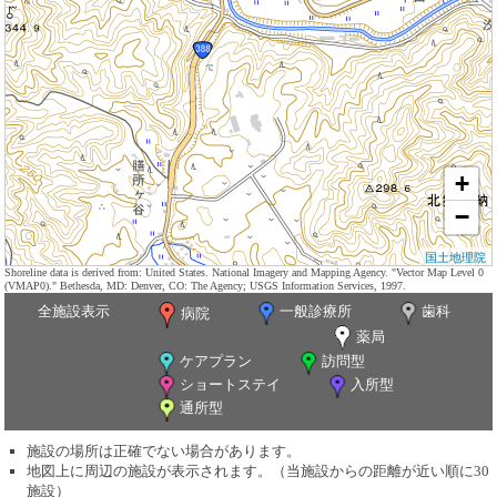
+
−
国土地理院
Shoreline data is derived from: United States. National Imagery and Mapping Agency. "Vector Map Level 0
(VMAP0)." Bethesda, MD: Denver, CO: The Agency; USGS Information Services, 1997.
全施設表示
一般診療所
歯科
病院
薬局
ケアプラン
訪問型
ショートステイ
入所型
通所型
施設の場所は正確でない場合があります。
地図上に周辺の施設が表示されます。（当施設からの距離が近い順に30
施設）