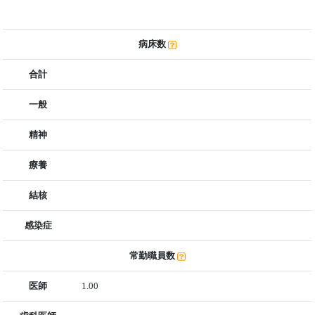
病床数
合計
一般
精神
療養
結核
感染症
常勤職員数
医師
1.00