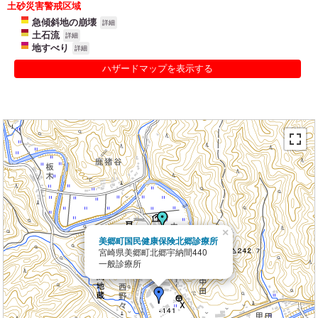
土砂災害警戒区域
急傾斜地の崩壊
詳細
土石流
詳細
地すべり
詳細
ハザードマップを表示する
×
美郷町国民健康保険北郷診療所
宮崎県美郷町北郷宇納間440
一般診療所