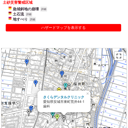
土砂災害警戒区域
急傾斜地の崩壊
詳細
土石流
詳細
地すべり
詳細
ハザードマップを表示する
×
さくらデンタルクリニック
愛知県安城市東町荒井44-1
歯科