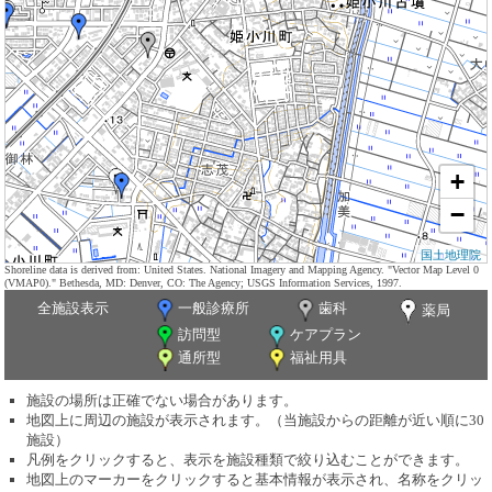
+
−
国土地理院
Shoreline data is derived from: United States. National Imagery and Mapping Agency. "Vector Map Level 0
(VMAP0)." Bethesda, MD: Denver, CO: The Agency; USGS Information Services, 1997.
全施設表示
一般診療所
歯科
薬局
訪問型
ケアプラン
通所型
福祉用具
施設の場所は正確でない場合があります。
地図上に周辺の施設が表示されます。（当施設からの距離が近い順に30
施設）
凡例をクリックすると、表示を施設種類で絞り込むことができます。
地図上のマーカーをクリックすると基本情報が表示され、名称をクリッ