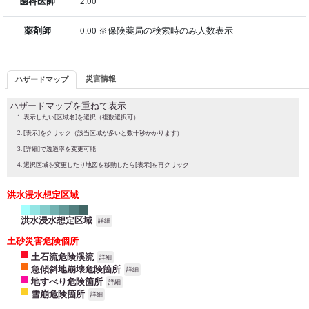
歯科医師
2.00
薬剤師
0.00 ※保険薬局の検索時のみ人数表示
災害情報
ハザードマップ
ハザードマップを重ねて表示
表示したい[区域名]を選択（複数選択可）
[表示]をクリック（該当区域が多いと数十秒かかります）
[詳細]で透過率を変更可能
選択区域を変更したり地図を移動したら[表示]を再クリック
洪水浸水想定区域
洪水浸水想定区域
詳細
土砂災害危険個所
土石流危険渓流
詳細
急傾斜地崩壊危険箇所
詳細
地すべり危険箇所
詳細
雪崩危険箇所
詳細