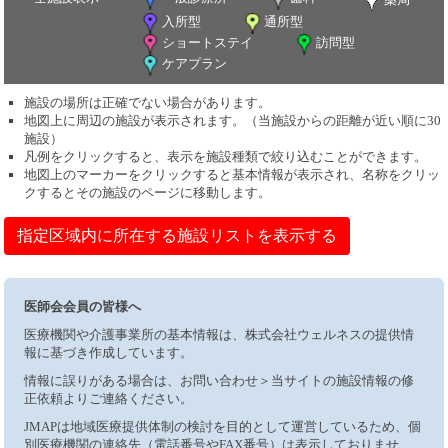
入所型
通所型
ショートステイ
訪問型
ケアプラン
施設の場所は正確でない場合があります。
地図上に周辺の施設が表示されます。（当施設からの距離が近い順に30
施設）
凡例をクリックすると、表示を施設種類で絞り込むことができます。
地図上のマーカーをクリックすると基本情報が表示され、名称をクリッ
クするとその施設のページに移動します。
指定区域内に所在する施設リストを表示する
医師会会員の皆様へ
医療機関や介護事業所の基本情報は、株式会社ウェルネスの提供情
報に基づき作成しています。
情報に誤りがある場合は、お問い合わせ＞当サイトの施設情報の修
正依頼よりご連絡ください。
JMAPは地域医療提供体制の検討を目的として運営しているため、個
別医療機関の連絡先（電話番号やFAX番号）は表示しておりませ