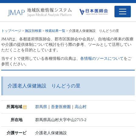
トップページ
>
施設別検索
>
検索結果一覧
> 介護老人保健施設 りんどうの里
JMAPは、各都道府県医師会、郡市区医師会や会員が、自地域の将来の医療
や介護の提供体制について検討を行う際の参考、ツールとして活用してい
ただくことを目的としています。
当サイトで使用している各種情報の出典は、
各情報のソースについて
をご
参照ください。
介護老人保健施設 りんどうの里
所属地域
群馬県
｜
吾妻医療圏
｜
高山村
所在地
群馬県高山村大字中山2715-2
介護サービ
介護老人保健施設