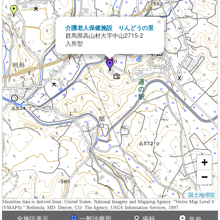
×
介護老人保健施設 りんどうの里
群馬県高山村大字中山2715-2
入所型
+
−
国土地理院
Shoreline data is derived from: United States. National Imagery and Mapping Agency. "Vector Map Level 0
(VMAP0)." Bethesda, MD: Denver, CO: The Agency; USGS Information Services, 1997.
全施設表示
一般診療所
歯科
薬局