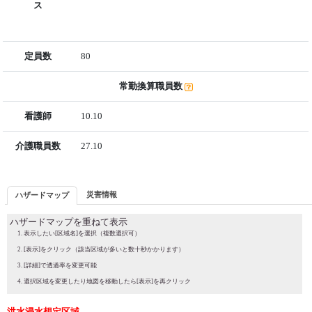
ス
定員数
80
常勤換算職員数
看護師
10.10
介護職員数
27.10
災害情報
ハザードマップ
ハザードマップを重ねて表示
表示したい[区域名]を選択（複数選択可）
[表示]をクリック（該当区域が多いと数十秒かかります）
[詳細]で透過率を変更可能
選択区域を変更したり地図を移動したら[表示]を再クリック
洪水浸水想定区域