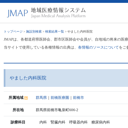
トップページ
>
施設別検索
>
検索結果一覧
> やました内科医院
JMAPは、各都道府県医師会、郡市区医師会や会員が、自地域の将来の医
当サイトで使用している各種情報の出典は、
各情報のソースについて
をご
やました内科医院
所属地域
群馬県
｜
前橋医療圏
｜
前橋市
所在地
群馬県前橋市亀泉町606-2
診療科目
内科 腎臓内科 呼吸器内科 糖尿病内科