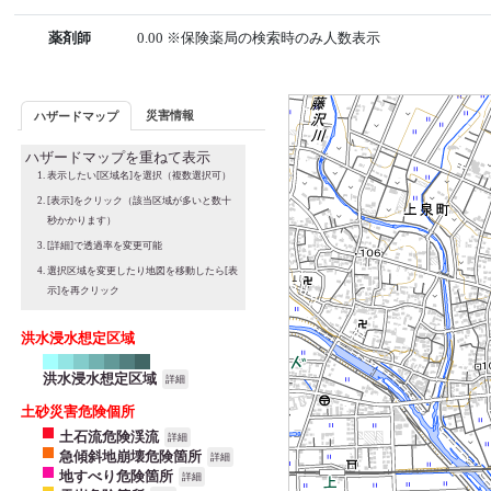
薬剤師
0.00 ※保険薬局の検索時のみ人数表示
災害情報
ハザードマップ
ハザードマップを重ねて表示
表示したい[区域名]を選択（複数選択可）
[表示]をクリック（該当区域が多いと数十
秒かかります）
[詳細]で透過率を変更可能
選択区域を変更したり地図を移動したら[表
示]を再クリック
洪水浸水想定区域
洪水浸水想定区域
詳細
土砂災害危険個所
土石流危険渓流
詳細
急傾斜地崩壊危険箇所
詳細
地すべり危険箇所
詳細