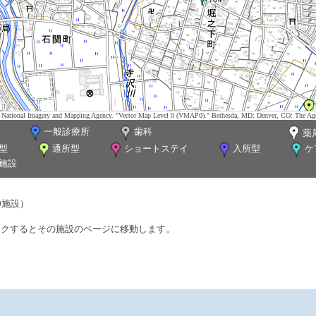
tes. National Imagery and Mapping Agency. "Vector Map Level 0 (VMAP0)." Bethesda, MD: Denver, CO: The Ag
一般診療所
歯科
薬
型
通所型
ショートステイ
入所型
ケ
施設
0施設）
ックするとその施設のページに移動します。