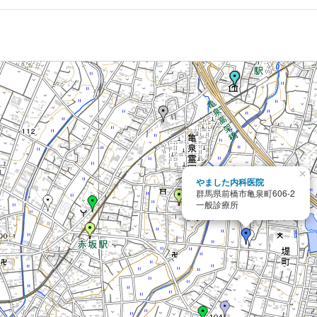
×
やました内科医院
群馬県前橋市亀泉町606-2
一般診療所