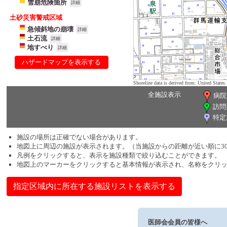
雪崩危険箇所
詳細
土砂災害警戒区域
急傾斜地の崩壊
詳細
土石流
詳細
地すべり
詳細
ハザードマップを表示する
Shoreline data is derived from: United Sta
全施設表示
病院
訪問
特定
施設の場所は正確でない場合があります。
地図上に周辺の施設が表示されます。（当施設からの距離が近い順に3
凡例をクリックすると、表示を施設種類で絞り込むことができます。
地図上のマーカーをクリックすると基本情報が表示され、名称をクリ
指定区域内に所在する施設リストを表示する
医師会会員の皆様へ