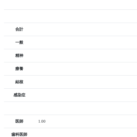
合計
一般
精神
療養
結核
感染症
医師
1.00
歯科医師