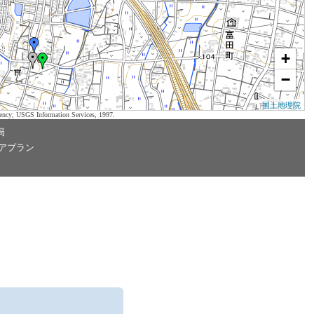
+
−
国土地理院
ency; USGS Information Services, 1997.
局
アプラン