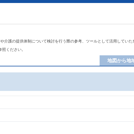
療や介護の提供体制について検討を行う際の参考、ツールとして活用していた
参照ください。
地図から地