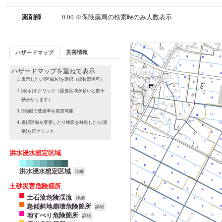
薬剤師
0.00 ※保険薬局の検索時のみ人数表示
災害情報
ハザードマップ
ハザードマップを重ねて表示
表示したい[区域名]を選択（複数選択可）
[表示]をクリック（該当区域が多いと数十
秒かかります）
[詳細]で透過率を変更可能
選択区域を変更したり地図を移動したら[表
示]を再クリック
洪水浸水想定区域
洪水浸水想定区域
詳細
土砂災害危険個所
土石流危険渓流
詳細
急傾斜地崩壊危険箇所
詳細
地すべり危険箇所
詳細