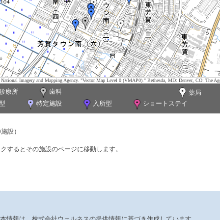
tes. National Imagery and Mapping Agency. "Vector Map Level 0 (VMAP0)." Bethesda, MD: Denver, CO: The Ag
診療所
歯科
薬局
型
特定施設
入所型
ショートステイ
0施設）
ックするとその施設のページに移動します。
本情報は、株式会社ウェルネスの提供情報に基づき作成しています。