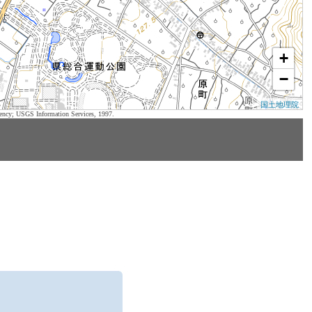
+
−
国土地理院
ency; USGS Information Services, 1997.