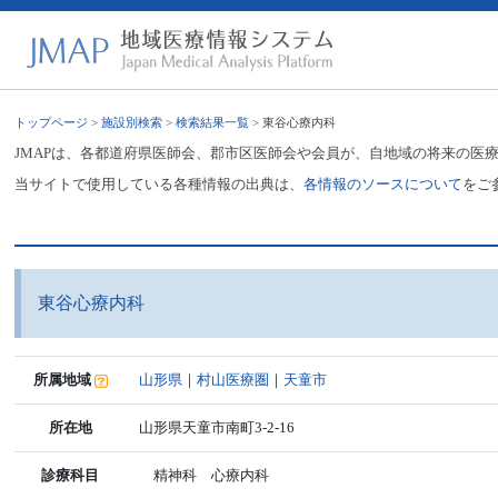
トップページ
>
施設別検索
>
検索結果一覧
> 東谷心療内科
JMAPは、各都道府県医師会、郡市区医師会や会員が、自地域の将来の医
当サイトで使用している各種情報の出典は、
各情報のソースについて
をご
東谷心療内科
所属地域
山形県
｜
村山医療圏
｜
天童市
所在地
山形県天童市南町3-2-16
診療科目
精神科 心療内科