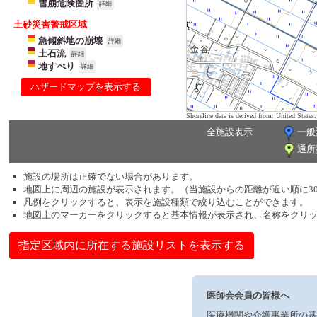
雪崩危険箇所
詳細
土砂災害警戒区域
急傾斜地の崩壊
詳細
土石流
詳細
地すべり
詳細
ハザードマップを表示する
Shoreline data is derived from: United Sta
全施設表示
一般
通所
施設の場所は正確でない場合があります。
地図上に周辺の施設が表示されます。（当施設からの距離が近い順に3
凡例をクリックすると、表示を施設種類で絞り込むことができます。
地図上のマーカーをクリックすると基本情報が表示され、名称をクリ
指定区域内に所在する施設リストを表示する
医師会会員の皆様へ
医療機関や介護事業所の基