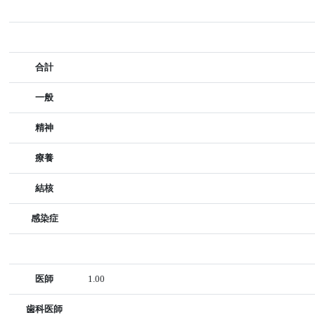
合計
一般
精神
療養
結核
感染症
医師
1.00
歯科医師