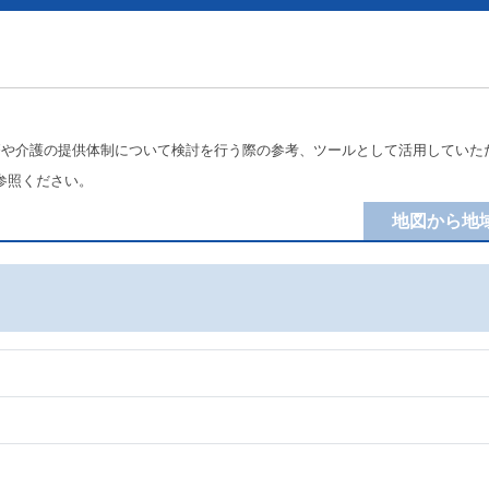
療や介護の提供体制について検討を行う際の参考、ツールとして活用していた
参照ください。
地図から地