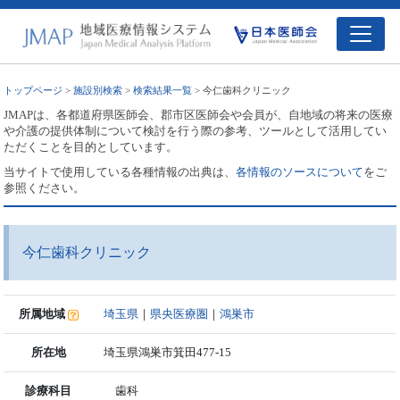
トップページ
>
施設別検索
>
検索結果一覧
> 今仁歯科クリニック
JMAPは、各都道府県医師会、郡市区医師会や会員が、自地域の将来の医療
や介護の提供体制について検討を行う際の参考、ツールとして活用してい
ただくことを目的としています。
当サイトで使用している各種情報の出典は、
各情報のソースについて
をご
参照ください。
今仁歯科クリニック
所属地域
埼玉県
｜
県央医療圏
｜
鴻巣市
所在地
埼玉県鴻巣市箕田477-15
診療科目
歯科