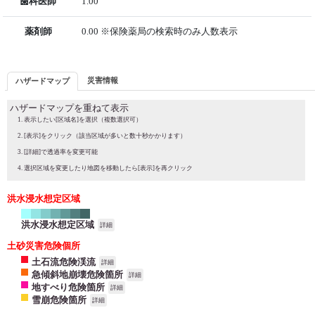
歯科医師
1.00
薬剤師
0.00 ※保険薬局の検索時のみ人数表示
災害情報
ハザードマップ
ハザードマップを重ねて表示
表示したい[区域名]を選択（複数選択可）
[表示]をクリック（該当区域が多いと数十秒かかります）
[詳細]で透過率を変更可能
選択区域を変更したり地図を移動したら[表示]を再クリック
洪水浸水想定区域
洪水浸水想定区域
詳細
土砂災害危険個所
土石流危険渓流
詳細
急傾斜地崩壊危険箇所
詳細
地すべり危険箇所
詳細
雪崩危険箇所
詳細