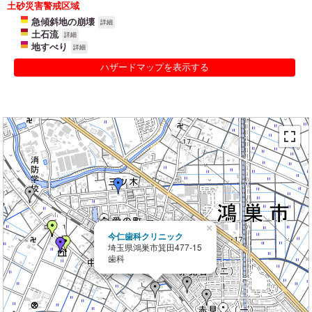
土砂災害警戒区域
急傾斜地の崩壊
詳細
土石流
詳細
地すべり
詳細
ハザードマップを表示する
×
今仁歯科クリニック
埼玉県鴻巣市箕田477-15
歯科