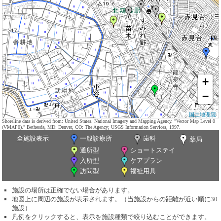
+
−
国土地理院
Shoreline data is derived from: United States. National Imagery and Mapping Agency. "Vector Map Level 0
(VMAP0)." Bethesda, MD: Denver, CO: The Agency; USGS Information Services, 1997.
全施設表示
一般診療所
歯科
薬局
通所型
ショートステイ
入所型
ケアプラン
訪問型
福祉用具
施設の場所は正確でない場合があります。
地図上に周辺の施設が表示されます。（当施設からの距離が近い順に30
施設）
凡例をクリックすると、表示を施設種類で絞り込むことができます。