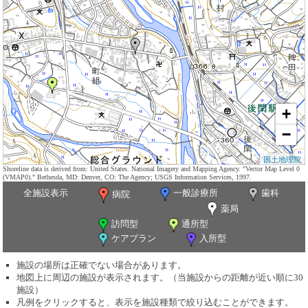
+
−
国土地理院
Shoreline data is derived from: United States. National Imagery and Mapping Agency. "Vector Map Level 0
(VMAP0)." Bethesda, MD: Denver, CO: The Agency; USGS Information Services, 1997.
全施設表示
一般診療所
歯科
病院
薬局
訪問型
通所型
ケアプラン
入所型
施設の場所は正確でない場合があります。
地図上に周辺の施設が表示されます。（当施設からの距離が近い順に30
施設）
凡例をクリックすると、表示を施設種類で絞り込むことができます。