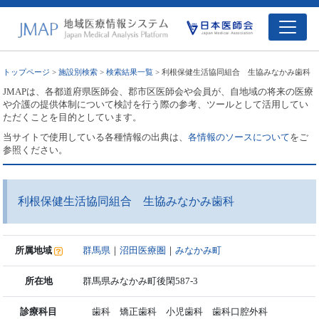
トップページ
>
施設別検索
>
検索結果一覧
> 利根保健生活協同組合 生協みなかみ歯科
JMAPは、各都道府県医師会、郡市区医師会や会員が、自地域の将来の医療
や介護の提供体制について検討を行う際の参考、ツールとして活用してい
ただくことを目的としています。
当サイトで使用している各種情報の出典は、
各情報のソースについて
をご
参照ください。
利根保健生活協同組合 生協みなかみ歯科
所属地域
群馬県
｜
沼田医療圏
｜
みなかみ町
所在地
群馬県みなかみ町後閑587-3
診療科目
歯科 矯正歯科 小児歯科 歯科口腔外科