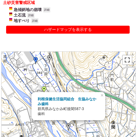
土砂災害警戒区域
急傾斜地の崩壊
詳細
土石流
詳細
地すべり
詳細
ハザードマップを表示する
×
利根保健生活協同組合 生協みなか
み歯科
群馬県みなかみ町後閑587-3
歯科