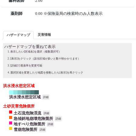
歯科医師
2.00
薬剤師
0.00 ※保険薬局の検索時のみ人数表示
災害情報
ハザードマップ
ハザードマップを重ねて表示
表示したい[区域名]を選択（複数選択可）
[表示]をクリック（該当区域が多いと数十秒かかります）
[詳細]で透過率を変更可能
選択区域を変更したり地図を移動したら[表示]を再クリック
洪水浸水想定区域
洪水浸水想定区域
詳細
土砂災害危険個所
土石流危険渓流
詳細
急傾斜地崩壊危険箇所
詳細
地すべり危険箇所
詳細
雪崩危険箇所
詳細