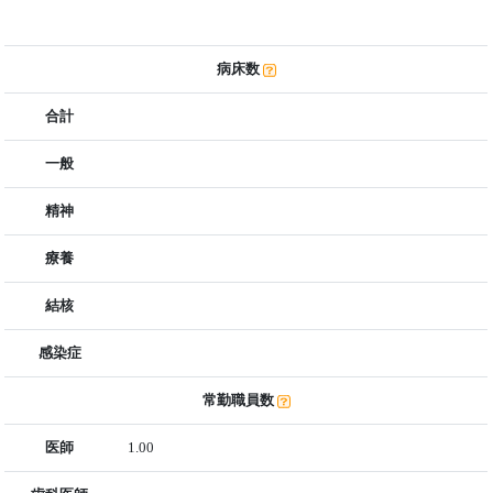
病床数
合計
一般
精神
療養
結核
感染症
常勤職員数
医師
1.00