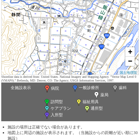
+
−
国土地理院
Shoreline data is derived from: United States. National Imagery and Mapping Agency. "Vector Map Level 0
(VMAP0)." Bethesda, MD: Denver, CO: The Agency; USGS Information Services, 1997.
全施設表示
一般診療所
歯科
病院
薬局
訪問型
福祉用具
ケアプラン
通所型
入所型
施設の場所は正確でない場合があります。
地図上に周辺の施設が表示されます。（当施設からの距離が近い順に30
施設）