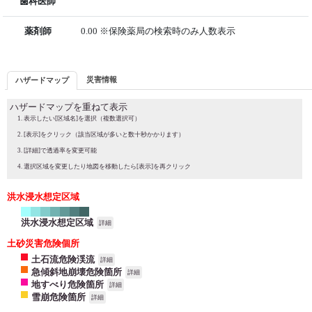
歯科医師
薬剤師
0.00 ※保険薬局の検索時のみ人数表示
災害情報
ハザードマップ
ハザードマップを重ねて表示
表示したい[区域名]を選択（複数選択可）
[表示]をクリック（該当区域が多いと数十秒かかります）
[詳細]で透過率を変更可能
選択区域を変更したり地図を移動したら[表示]を再クリック
洪水浸水想定区域
洪水浸水想定区域
詳細
土砂災害危険個所
土石流危険渓流
詳細
急傾斜地崩壊危険箇所
詳細
地すべり危険箇所
詳細
雪崩危険箇所
詳細