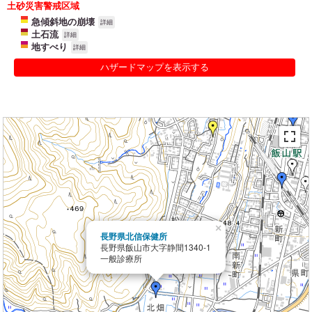
土砂災害警戒区域
急傾斜地の崩壊
詳細
土石流
詳細
地すべり
詳細
ハザードマップを表示する
×
長野県北信保健所
長野県飯山市大字静間1340-1
一般診療所