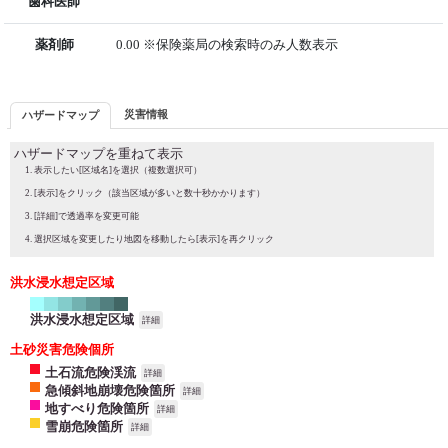
歯科医師
薬剤師
0.00 ※保険薬局の検索時のみ人数表示
災害情報
ハザードマップ
ハザードマップを重ねて表示
表示したい[区域名]を選択（複数選択可）
[表示]をクリック（該当区域が多いと数十秒かかります）
[詳細]で透過率を変更可能
選択区域を変更したり地図を移動したら[表示]を再クリック
洪水浸水想定区域
洪水浸水想定区域
詳細
土砂災害危険個所
土石流危険渓流
詳細
急傾斜地崩壊危険箇所
詳細
地すべり危険箇所
詳細
雪崩危険箇所
詳細