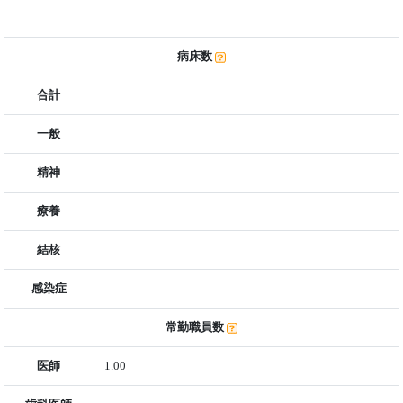
病床数
合計
一般
精神
療養
結核
感染症
常勤職員数
医師
1.00