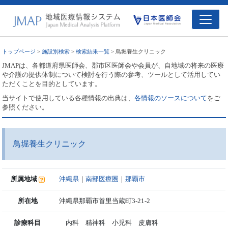
トップページ
>
施設別検索
>
検索結果一覧
> 鳥堀養生クリニック
JMAPは、各都道府県医師会、郡市区医師会や会員が、自地域の将来の医療
や介護の提供体制について検討を行う際の参考、ツールとして活用してい
ただくことを目的としています。
当サイトで使用している各種情報の出典は、
各情報のソースについて
をご
参照ください。
鳥堀養生クリニック
所属地域
沖縄県
｜
南部医療圏
｜
那覇市
所在地
沖縄県那覇市首里当蔵町3-21-2
診療科目
内科 精神科 小児科 皮膚科