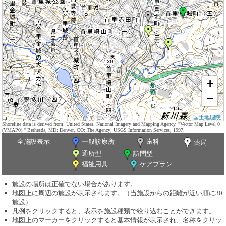
+
−
国土地理院
Shoreline data is derived from: United States. National Imagery and Mapping Agency. "Vector Map Level 0
(VMAP0)." Bethesda, MD: Denver, CO: The Agency; USGS Information Services, 1997.
全施設表示
一般診療所
歯科
薬局
通所型
訪問型
福祉用具
ケアプラン
施設の場所は正確でない場合があります。
地図上に周辺の施設が表示されます。（当施設からの距離が近い順に30
施設）
凡例をクリックすると、表示を施設種類で絞り込むことができます。
地図上のマーカーをクリックすると基本情報が表示され、名称をクリッ