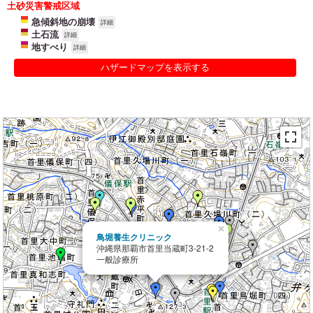
土砂災害警戒区域
急傾斜地の崩壊
詳細
土石流
詳細
地すべり
詳細
ハザードマップを表示する
×
鳥堀養生クリニック
沖縄県那覇市首里当蔵町3-21-2
一般診療所