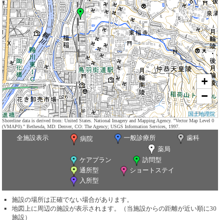
+
−
国土地理院
Shoreline data is derived from: United States. National Imagery and Mapping Agency. "Vector Map Level 0
(VMAP0)." Bethesda, MD: Denver, CO: The Agency; USGS Information Services, 1997.
全施設表示
一般診療所
歯科
病院
薬局
ケアプラン
訪問型
通所型
ショートステイ
入所型
施設の場所は正確でない場合があります。
地図上に周辺の施設が表示されます。（当施設からの距離が近い順に30
施設）