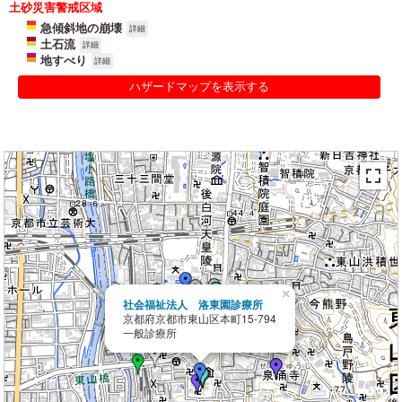
土砂災害警戒区域
急傾斜地の崩壊
詳細
土石流
詳細
地すべり
詳細
ハザードマップを表示する
×
社会福祉法人 洛東園診療所
京都府京都市東山区本町15-794
一般診療所