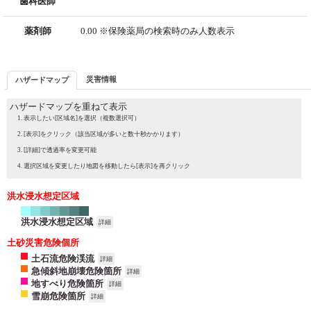
歯科医師
薬剤師
0.00 ※保険薬局の検索時のみ人数表示
災害情報
ハザードマップ
ハザードマップを重ねて表示
表示したい[区域名]を選択（複数選択可）
[表示]をクリック（該当区域が多いと数十秒かかります）
[詳細]で透過率を変更可能
選択区域を変更したり地図を移動したら[表示]を再クリック
洪水浸水想定区域
洪水浸水想定区域
詳細
土砂災害危険個所
土石流危険渓流
詳細
急傾斜地崩壊危険箇所
詳細
地すべり危険箇所
詳細
雪崩危険箇所
詳細