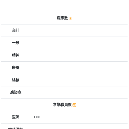
病床数
合計
一般
精神
療養
結核
感染症
常勤職員数
医師
1.00