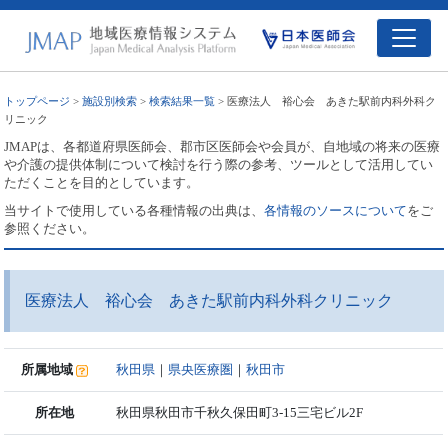
トップページ
>
施設別検索
>
検索結果一覧
> 医療法人 裕心会 あきた駅前内科外科ク
リニック
JMAPは、各都道府県医師会、郡市区医師会や会員が、自地域の将来の医療
や介護の提供体制について検討を行う際の参考、ツールとして活用してい
ただくことを目的としています。
当サイトで使用している各種情報の出典は、
各情報のソースについて
をご
参照ください。
医療法人 裕心会 あきた駅前内科外科クリニック
所属地域
秋田県
｜
県央医療圏
｜
秋田市
所在地
秋田県秋田市千秋久保田町3-15三宅ビル2F