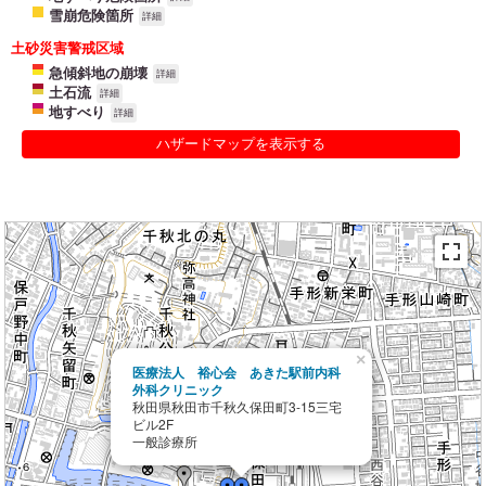
雪崩危険箇所
詳細
土砂災害警戒区域
急傾斜地の崩壊
詳細
土石流
詳細
地すべり
詳細
ハザードマップを表示する
×
医療法人 裕心会 あきた駅前内科
外科クリニック
秋田県秋田市千秋久保田町3-15三宅
ビル2F
一般診療所