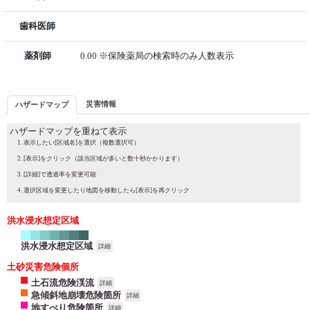
歯科医師
薬剤師
0.00 ※保険薬局の検索時のみ人数表示
災害情報
ハザードマップ
ハザードマップを重ねて表示
表示したい[区域名]を選択（複数選択可）
[表示]をクリック（該当区域が多いと数十秒かかります）
[詳細]で透過率を変更可能
選択区域を変更したり地図を移動したら[表示]を再クリック
洪水浸水想定区域
洪水浸水想定区域
詳細
土砂災害危険個所
土石流危険渓流
詳細
急傾斜地崩壊危険箇所
詳細
地すべり危険箇所
詳細