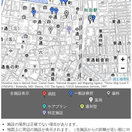
+
−
国土地理院
Shoreline data is derived from: United States. National Imagery and Mapping Agency. "Vector Map Level 0
(VMAP0)." Bethesda, MD: Denver, CO: The Agency; USGS Information Services, 1997.
全施設表示
一般診療所
歯科
病院
薬局
ケアプラン
通所型
特定施設
施設の場所は正確でない場合があります。
地図上に周辺の施設が表示されます。（当施設からの距離が近い順に30