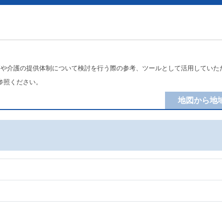
療や介護の提供体制について検討を行う際の参考、ツールとして活用していた
参照ください。
地図から地