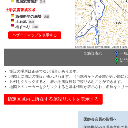
雪崩危険箇所
詳細
土砂災害警戒区域
急傾斜地の崩壊
詳細
土石流
詳細
地すべり
詳細
ハザードマップを表示する
Shoreline data is derived from: United Sta
全施設表示
一般
訪問
施設の場所は正確でない場合があります。
地図上に周辺の施設が表示されます。（当施設からの距離が近い順に3
凡例をクリックすると、表示を施設種類で絞り込むことができます。
地図上のマーカーをクリックすると基本情報が表示され、名称をクリ
指定区域内に所在する施設リストを表示する
医師会会員の皆様へ
医療機関や介護事業所の基