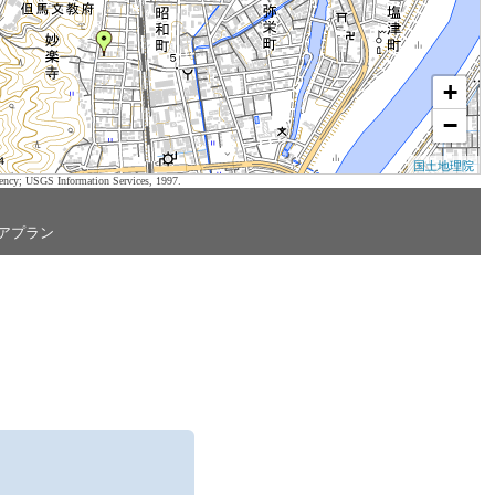
+
−
国土地理院
ency; USGS Information Services, 1997.
アプラン