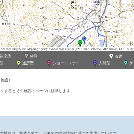
tes. National Imagery and Mapping Agency. "Vector Map Level 0 (VMAP0)." Bethesda, MD: Denver, CO: The Ag
診療所
歯科
薬局
型
通所型
ショートステイ
入所型
ケ
0施設）
ックするとその施設のページに移動します。
本情報は、株式会社ウェルネスの提供情報に基づき作成しています。