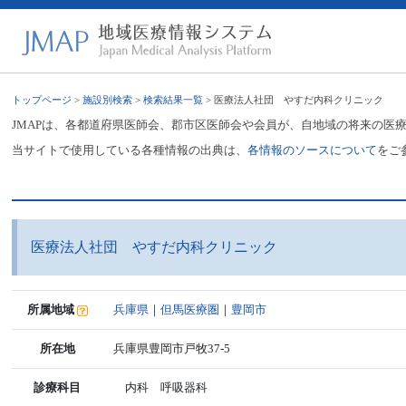
トップページ
>
施設別検索
>
検索結果一覧
> 医療法人社団 やすだ内科クリニック
JMAPは、各都道府県医師会、郡市区医師会や会員が、自地域の将来の医
当サイトで使用している各種情報の出典は、
各情報のソースについて
をご
医療法人社団 やすだ内科クリニック
所属地域
兵庫県
｜
但馬医療圏
｜
豊岡市
所在地
兵庫県豊岡市戸牧37-5
診療科目
内科 呼吸器科