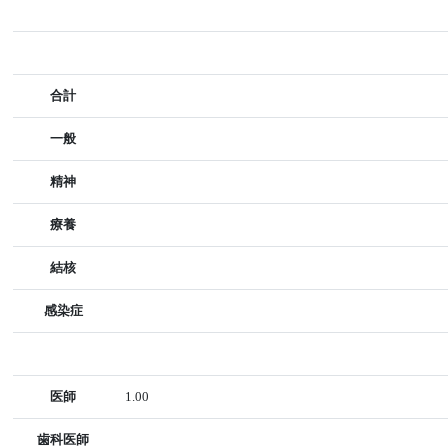
合計
一般
精神
療養
結核
感染症
医師
1.00
歯科医師