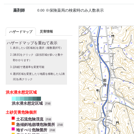
薬剤師
0.00 ※保険薬局の検索時のみ人数表示
災害情報
ハザードマップ
ハザードマップを重ねて表示
表示したい[区域名]を選択（複数選択可）
[表示]をクリック（該当区域が多いと数十
秒かかります）
[詳細]で透過率を変更可能
選択区域を変更したり地図を移動したら[表
示]を再クリック
洪水浸水想定区域
洪水浸水想定区域
詳細
土砂災害危険個所
土石流危険渓流
詳細
急傾斜地崩壊危険箇所
詳細
地すべり危険箇所
詳細