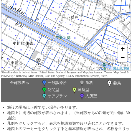
+
−
国土地理院
Shoreline data is derived from: United States. National Imagery and Mapping Agency. "Vector Map Level 0
(VMAP0)." Bethesda, MD: Denver, CO: The Agency; USGS Information Services, 1997.
全施設表示
一般診療所
歯科
薬局
訪問型
通所型
ケアプラン
入所型
施設の場所は正確でない場合があります。
地図上に周辺の施設が表示されます。（当施設からの距離が近い順に30
施設）
凡例をクリックすると、表示を施設種類で絞り込むことができます。
地図上のマーカーをクリックすると基本情報が表示され、名称をクリッ