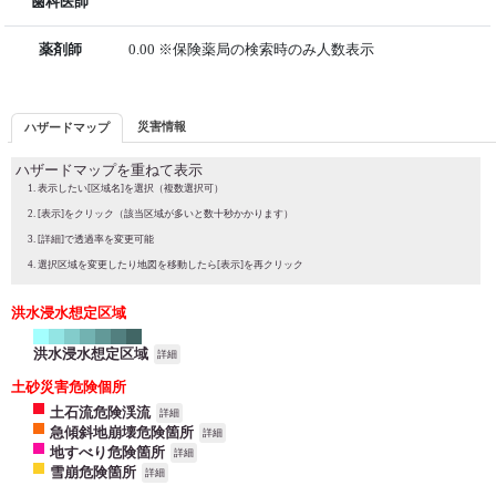
歯科医師
薬剤師
0.00 ※保険薬局の検索時のみ人数表示
災害情報
ハザードマップ
ハザードマップを重ねて表示
表示したい[区域名]を選択（複数選択可）
[表示]をクリック（該当区域が多いと数十秒かかります）
[詳細]で透過率を変更可能
選択区域を変更したり地図を移動したら[表示]を再クリック
洪水浸水想定区域
洪水浸水想定区域
詳細
土砂災害危険個所
土石流危険渓流
詳細
急傾斜地崩壊危険箇所
詳細
地すべり危険箇所
詳細
雪崩危険箇所
詳細