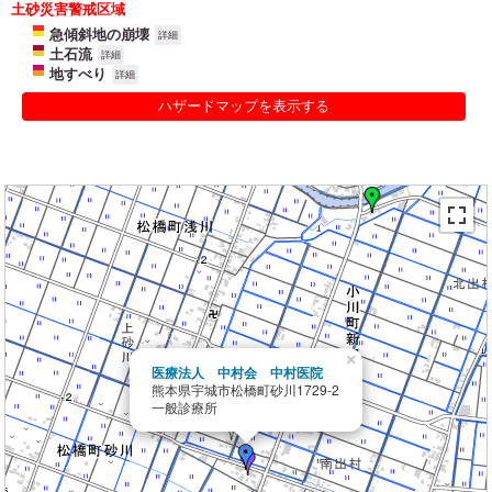
土砂災害警戒区域
急傾斜地の崩壊
詳細
土石流
詳細
地すべり
詳細
ハザードマップを表示する
×
医療法人 中村会 中村医院
熊本県宇城市松橋町砂川1729-2
一般診療所