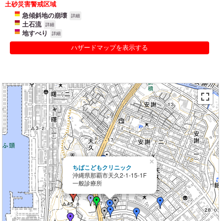
土砂災害警戒区域
急傾斜地の崩壊
詳細
土石流
詳細
地すべり
詳細
ハザードマップを表示する
×
ちばこどもクリニック
沖縄県那覇市天久2-1-15-1F
一般診療所