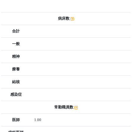
病床数
合計
一般
精神
療養
結核
感染症
常勤職員数
医師
1.00