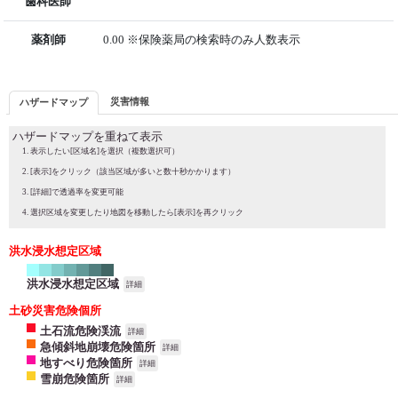
歯科医師
薬剤師
0.00 ※保険薬局の検索時のみ人数表示
災害情報
ハザードマップ
ハザードマップを重ねて表示
表示したい[区域名]を選択（複数選択可）
[表示]をクリック（該当区域が多いと数十秒かかります）
[詳細]で透過率を変更可能
選択区域を変更したり地図を移動したら[表示]を再クリック
洪水浸水想定区域
洪水浸水想定区域
詳細
土砂災害危険個所
土石流危険渓流
詳細
急傾斜地崩壊危険箇所
詳細
地すべり危険箇所
詳細
雪崩危険箇所
詳細