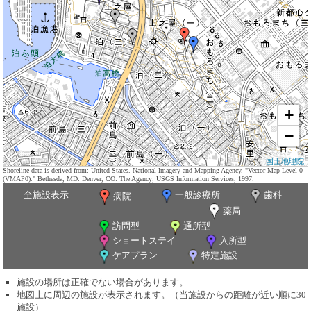
+
−
国土地理院
Shoreline data is derived from: United States. National Imagery and Mapping Agency. "Vector Map Level 0
(VMAP0)." Bethesda, MD: Denver, CO: The Agency; USGS Information Services, 1997.
全施設表示
一般診療所
歯科
病院
薬局
訪問型
通所型
ショートステイ
入所型
ケアプラン
特定施設
施設の場所は正確でない場合があります。
地図上に周辺の施設が表示されます。（当施設からの距離が近い順に30
施設）