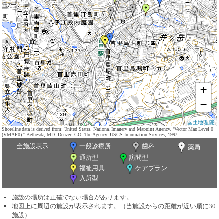
+
−
国土地理院
Shoreline data is derived from: United States. National Imagery and Mapping Agency. "Vector Map Level 0
(VMAP0)." Bethesda, MD: Denver, CO: The Agency; USGS Information Services, 1997.
全施設表示
一般診療所
歯科
薬局
通所型
訪問型
福祉用具
ケアプラン
入所型
施設の場所は正確でない場合があります。
地図上に周辺の施設が表示されます。（当施設からの距離が近い順に30
施設）