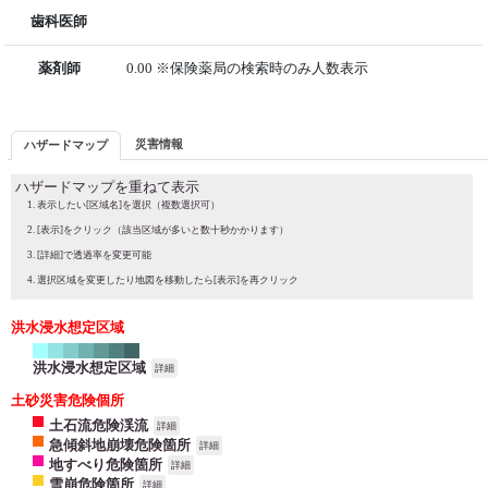
歯科医師
薬剤師
0.00 ※保険薬局の検索時のみ人数表示
災害情報
ハザードマップ
ハザードマップを重ねて表示
表示したい[区域名]を選択（複数選択可）
[表示]をクリック（該当区域が多いと数十秒かかります）
[詳細]で透過率を変更可能
選択区域を変更したり地図を移動したら[表示]を再クリック
洪水浸水想定区域
洪水浸水想定区域
詳細
土砂災害危険個所
土石流危険渓流
詳細
急傾斜地崩壊危険箇所
詳細
地すべり危険箇所
詳細
雪崩危険箇所
詳細