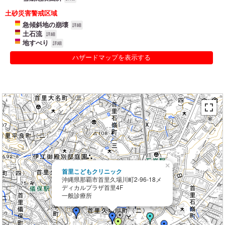
土砂災害警戒区域
急傾斜地の崩壊
詳細
土石流
詳細
地すべり
詳細
ハザードマップを表示する
×
首里こどもクリニック
沖縄県那覇市首里久場川町2-96-18メ
ディカルプラザ首里4F
一般診療所