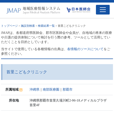
トップページ
>
施設別検索
>
検索結果一覧
> 首里こどもクリニック
JMAPは、各都道府県医師会、郡市区医師会や会員が、自地域の将来の医療
や介護の提供体制について検討を行う際の参考、ツールとして活用してい
ただくことを目的としています。
当サイトで使用している各種情報の出典は、
各情報のソースについて
をご
参照ください。
首里こどもクリニック
所属地域
沖縄県
｜
南部医療圏
｜
那覇市
所在地
沖縄県那覇市首里久場川町2-96-18メディカルプラザ
首里4F