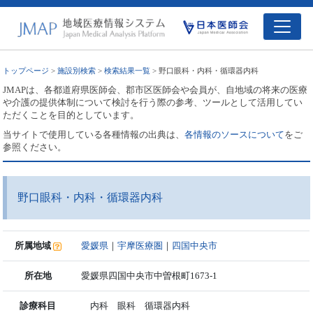
トップページ
>
施設別検索
>
検索結果一覧
> 野口眼科・内科・循環器内科
JMAPは、各都道府県医師会、郡市区医師会や会員が、自地域の将来の医療
や介護の提供体制について検討を行う際の参考、ツールとして活用してい
ただくことを目的としています。
当サイトで使用している各種情報の出典は、
各情報のソースについて
をご
参照ください。
野口眼科・内科・循環器内科
所属地域
愛媛県
｜
宇摩医療圏
｜
四国中央市
所在地
愛媛県四国中央市中曽根町1673-1
診療科目
内科 眼科 循環器内科