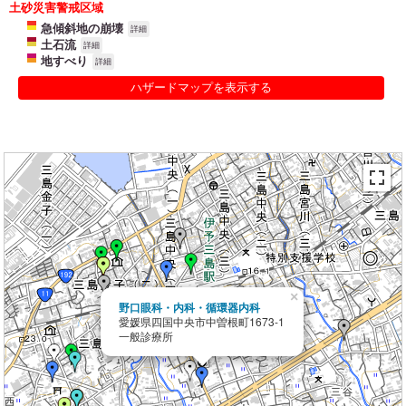
土砂災害警戒区域
急傾斜地の崩壊
詳細
土石流
詳細
地すべり
詳細
ハザードマップを表示する
×
野口眼科・内科・循環器内科
愛媛県四国中央市中曽根町1673-1
一般診療所