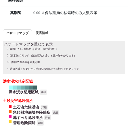
歯科医師
薬剤師
0.00 ※保険薬局の検索時のみ人数表示
災害情報
ハザードマップ
ハザードマップを重ねて表示
表示したい[区域名]を選択（複数選択可）
[表示]をクリック（該当区域が多いと数十秒かかります）
[詳細]で透過率を変更可能
選択区域を変更したり地図を移動したら[表示]を再クリック
洪水浸水想定区域
洪水浸水想定区域
詳細
土砂災害危険個所
土石流危険渓流
詳細
急傾斜地崩壊危険箇所
詳細
地すべり危険箇所
詳細
雪崩危険箇所
詳細