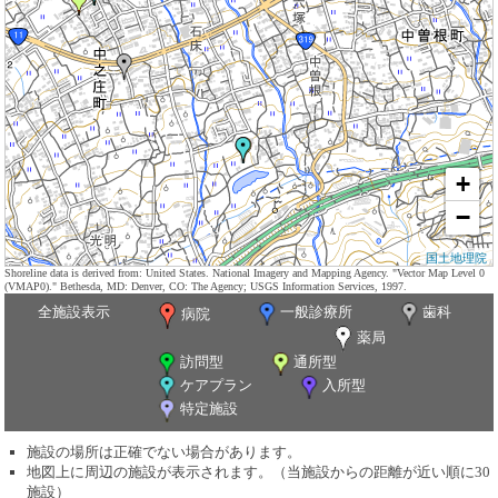
+
−
国土地理院
Shoreline data is derived from: United States. National Imagery and Mapping Agency. "Vector Map Level 0
(VMAP0)." Bethesda, MD: Denver, CO: The Agency; USGS Information Services, 1997.
全施設表示
一般診療所
歯科
病院
薬局
訪問型
通所型
ケアプラン
入所型
特定施設
施設の場所は正確でない場合があります。
地図上に周辺の施設が表示されます。（当施設からの距離が近い順に30
施設）