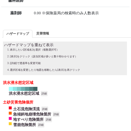
歯科医師
薬剤師
0.00 ※保険薬局の検索時のみ人数表示
災害情報
ハザードマップ
ハザードマップを重ねて表示
表示したい[区域名]を選択（複数選択可）
[表示]をクリック（該当区域が多いと数十秒かかります）
[詳細]で透過率を変更可能
選択区域を変更したり地図を移動したら[表示]を再クリック
洪水浸水想定区域
洪水浸水想定区域
詳細
土砂災害危険個所
土石流危険渓流
詳細
急傾斜地崩壊危険箇所
詳細
地すべり危険箇所
詳細
雪崩危険箇所
詳細