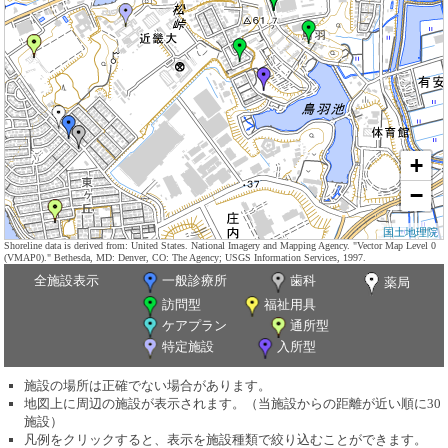
+
−
国土地理院
Shoreline data is derived from: United States. National Imagery and Mapping Agency. "Vector Map Level 0
(VMAP0)." Bethesda, MD: Denver, CO: The Agency; USGS Information Services, 1997.
全施設表示
一般診療所
歯科
薬局
訪問型
福祉用具
ケアプラン
通所型
特定施設
入所型
施設の場所は正確でない場合があります。
地図上に周辺の施設が表示されます。（当施設からの距離が近い順に30
施設）
凡例をクリックすると、表示を施設種類で絞り込むことができます。