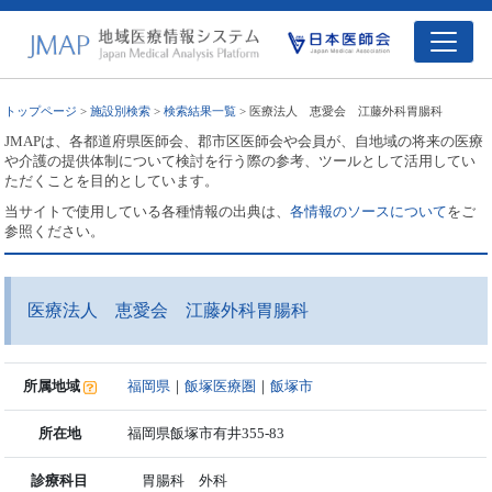
トップページ
>
施設別検索
>
検索結果一覧
> 医療法人 恵愛会 江藤外科胃腸科
JMAPは、各都道府県医師会、郡市区医師会や会員が、自地域の将来の医療
や介護の提供体制について検討を行う際の参考、ツールとして活用してい
ただくことを目的としています。
当サイトで使用している各種情報の出典は、
各情報のソースについて
をご
参照ください。
医療法人 恵愛会 江藤外科胃腸科
所属地域
福岡県
｜
飯塚医療圏
｜
飯塚市
所在地
福岡県飯塚市有井355-83
診療科目
胃腸科 外科