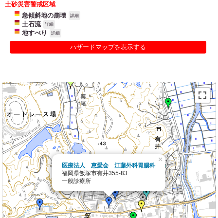
土砂災害警戒区域
急傾斜地の崩壊
詳細
土石流
詳細
地すべり
詳細
ハザードマップを表示する
×
医療法人 恵愛会 江藤外科胃腸科
福岡県飯塚市有井355-83
一般診療所