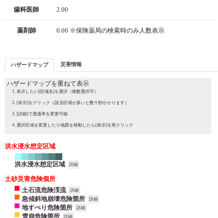
歯科医師
2.00
薬剤師
0.00 ※保険薬局の検索時のみ人数表示
災害情報
ハザードマップ
ハザードマップを重ねて表示
表示したい[区域名]を選択（複数選択可）
[表示]をクリック（該当区域が多いと数十秒かかります）
[詳細]で透過率を変更可能
選択区域を変更したり地図を移動したら[表示]を再クリック
洪水浸水想定区域
洪水浸水想定区域
詳細
土砂災害危険個所
土石流危険渓流
詳細
急傾斜地崩壊危険箇所
詳細
地すべり危険箇所
詳細
雪崩危険箇所
詳細