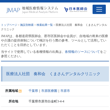
トップページ
>
施設別検索
>
検索結果一覧
> 医療法人社団 奏和会 くまさんデンタル
クリニック
JMAPは、各都道府県医師会、郡市区医師会や会員が、自地域の将来の医療
や介護の提供体制について検討を行う際の参考、ツールとして活用してい
ただくことを目的としています。
当サイトで使用している各種情報の出典は、
各情報のソースについて
をご
参照ください。
医療法人社団 奏和会 くまさんデンタルクリニック
所属地域
千葉県
｜
市原医療圏
｜
市原市
所在地
千葉県市原市白金町3-4-4