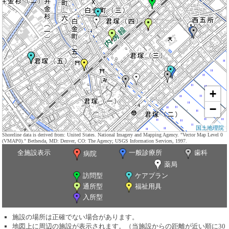
+
−
国土地理院
Shoreline data is derived from: United States. National Imagery and Mapping Agency. "Vector Map Level 0
(VMAP0)." Bethesda, MD: Denver, CO: The Agency; USGS Information Services, 1997.
全施設表示
一般診療所
歯科
病院
薬局
訪問型
ケアプラン
通所型
福祉用具
入所型
施設の場所は正確でない場合があります。
地図上に周辺の施設が表示されます。（当施設からの距離が近い順に30