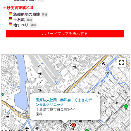
土砂災害警戒区域
急傾斜地の崩壊
詳細
土石流
詳細
地すべり
詳細
ハザードマップを表示する
×
医療法人社団 奏和会 くまさんデ
ンタルクリニック
千葉県市原市白金町3-4-4
歯科