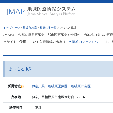
トップページ
>
施設別検索
>
検索結果一覧
> まつもと眼科
JMAPは、各都道府県医師会、郡市区医師会や会員が、自地域の将来の医
当サイトで使用している各種情報の出典は、
各情報のソースについて
をご
まつもと眼科
所属地域
神奈川県
｜
相模原医療圏
｜
相模原市南区
所在地
神奈川県相模原市南区大野台1-22-16
診療科目
眼科