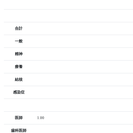
合計
一般
精神
療養
結核
感染症
医師
1.00
歯科医師