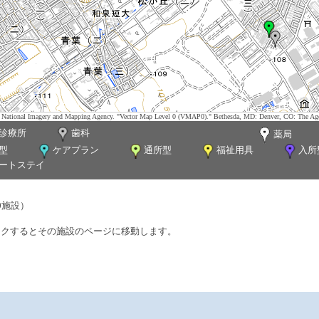
tes. National Imagery and Mapping Agency. "Vector Map Level 0 (VMAP0)." Bethesda, MD: Denver, CO: The Ag
診療所
歯科
薬局
型
ケアプラン
通所型
福祉用具
入所
ートステイ
0施設）
ックするとその施設のページに移動します。