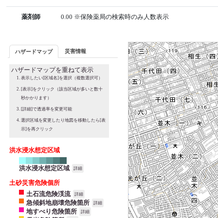
薬剤師
0.00 ※保険薬局の検索時のみ人数表示
災害情報
ハザードマップ
ハザードマップを重ねて表示
表示したい[区域名]を選択（複数選択可）
[表示]をクリック（該当区域が多いと数十
秒かかります）
[詳細]で透過率を変更可能
選択区域を変更したり地図を移動したら[表
示]を再クリック
洪水浸水想定区域
洪水浸水想定区域
詳細
土砂災害危険個所
土石流危険渓流
詳細
急傾斜地崩壊危険箇所
詳細
地すべり危険箇所
詳細