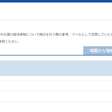
療や介護の提供体制について検討を行う際の参考、ツールとして活用していた
参照ください。
地図から地