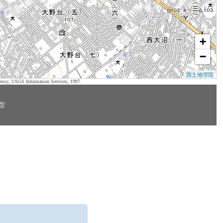
+
−
国土地理院
ency; USGS Information Services, 1997.
型