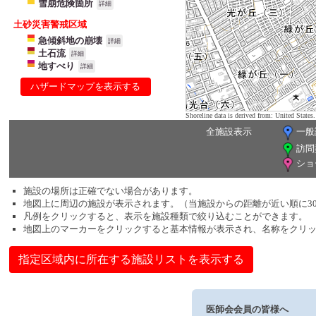
雪崩危険箇所
詳細
土砂災害警戒区域
急傾斜地の崩壊
詳細
土石流
詳細
地すべり
詳細
ハザードマップを表示する
Shoreline data is derived from: United Sta
全施設表示
一般
訪問
ショ
施設の場所は正確でない場合があります。
地図上に周辺の施設が表示されます。（当施設からの距離が近い順に3
凡例をクリックすると、表示を施設種類で絞り込むことができます。
地図上のマーカーをクリックすると基本情報が表示され、名称をクリ
指定区域内に所在する施設リストを表示する
医師会会員の皆様へ