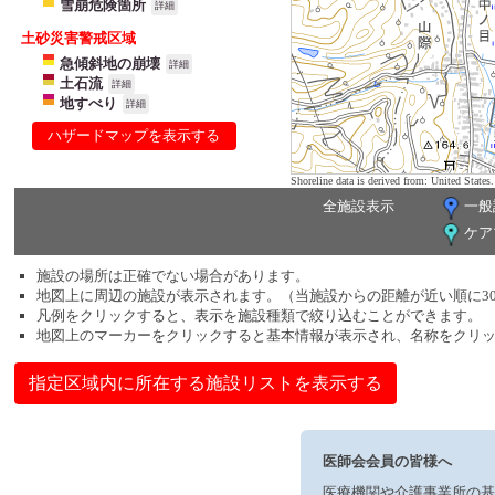
雪崩危険箇所
詳細
土砂災害警戒区域
急傾斜地の崩壊
詳細
土石流
詳細
地すべり
詳細
ハザードマップを表示する
Shoreline data is derived from: United Sta
全施設表示
一般
ケア
施設の場所は正確でない場合があります。
地図上に周辺の施設が表示されます。（当施設からの距離が近い順に3
凡例をクリックすると、表示を施設種類で絞り込むことができます。
地図上のマーカーをクリックすると基本情報が表示され、名称をクリ
指定区域内に所在する施設リストを表示する
医師会会員の皆様へ
医療機関や介護事業所の基