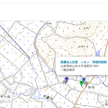
医療法人社団 シオン 羽根田医院
山形県村山市大字湯野沢1921
一般診療所