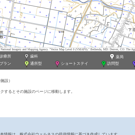
tes. National Imagery and Mapping Agency. "Vector Map Level 0 (VMAP0)." Bethesda, MD: Denver, CO: The Ag
診療所
歯科
薬局
プラン
通所型
ショートステイ
訪問型
0施設）
ックするとその施設のページに移動します。
本情報は、株式会社ウェルネスの提供情報に基づき作成しています。