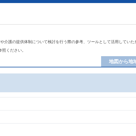
療や介護の提供体制について検討を行う際の参考、ツールとして活用していた
参照ください。
地図から地