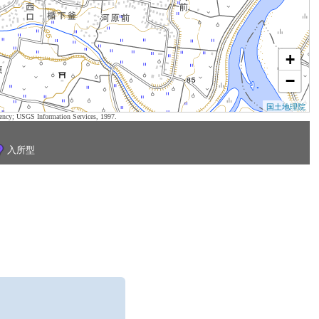
+
−
国土地理院
ency; USGS Information Services, 1997.
入所型