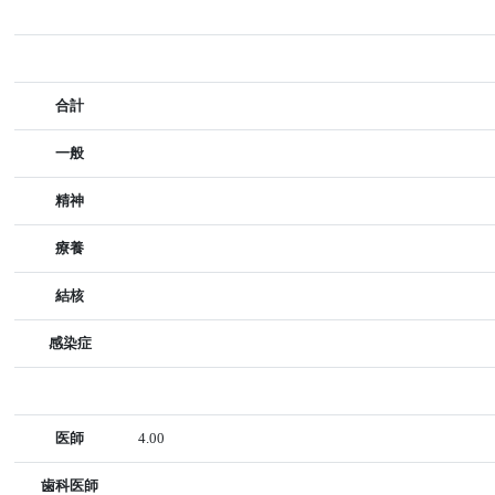
合計
一般
精神
療養
結核
感染症
医師
4.00
歯科医師