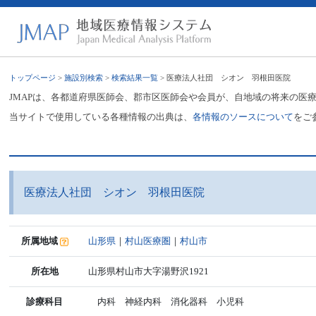
トップページ
>
施設別検索
>
検索結果一覧
> 医療法人社団 シオン 羽根田医院
JMAPは、各都道府県医師会、郡市区医師会や会員が、自地域の将来の医
当サイトで使用している各種情報の出典は、
各情報のソースについて
をご
医療法人社団 シオン 羽根田医院
所属地域
山形県
｜
村山医療圏
｜
村山市
所在地
山形県村山市大字湯野沢1921
診療科目
内科 神経内科 消化器科 小児科