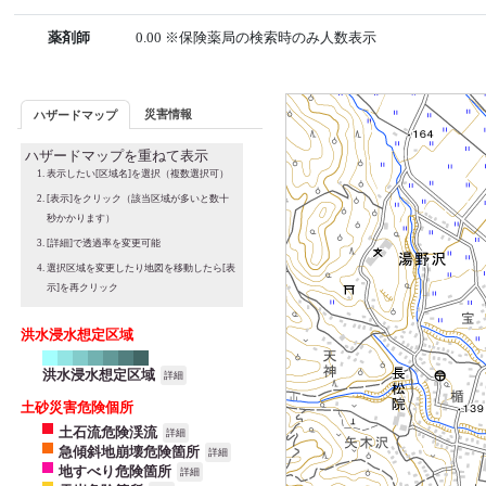
薬剤師
0.00 ※保険薬局の検索時のみ人数表示
災害情報
ハザードマップ
ハザードマップを重ねて表示
表示したい[区域名]を選択（複数選択可）
[表示]をクリック（該当区域が多いと数十
秒かかります）
[詳細]で透過率を変更可能
選択区域を変更したり地図を移動したら[表
示]を再クリック
洪水浸水想定区域
洪水浸水想定区域
詳細
土砂災害危険個所
土石流危険渓流
詳細
急傾斜地崩壊危険箇所
詳細
地すべり危険箇所
詳細