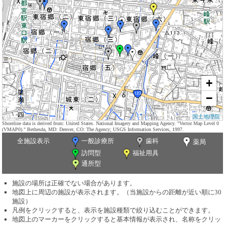
+
−
国土地理院
Shoreline data is derived from: United States. National Imagery and Mapping Agency. "Vector Map Level 0
(VMAP0)." Bethesda, MD: Denver, CO: The Agency; USGS Information Services, 1997.
全施設表示
一般診療所
歯科
薬局
訪問型
福祉用具
通所型
施設の場所は正確でない場合があります。
地図上に周辺の施設が表示されます。（当施設からの距離が近い順に30
施設）
凡例をクリックすると、表示を施設種類で絞り込むことができます。
地図上のマーカーをクリックすると基本情報が表示され、名称をクリッ