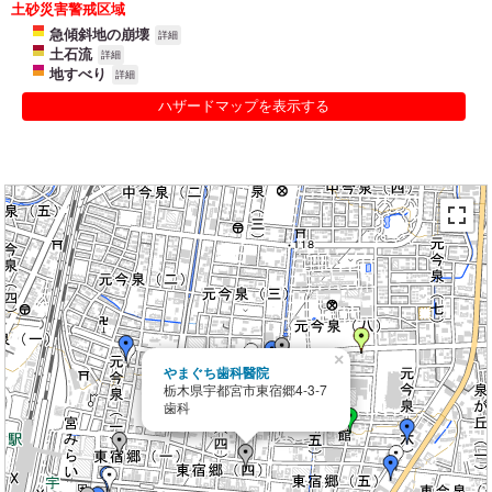
土砂災害警戒区域
急傾斜地の崩壊
詳細
土石流
詳細
地すべり
詳細
ハザードマップを表示する
×
やまぐち歯科醫院
栃木県宇都宮市東宿郷4-3-7
歯科