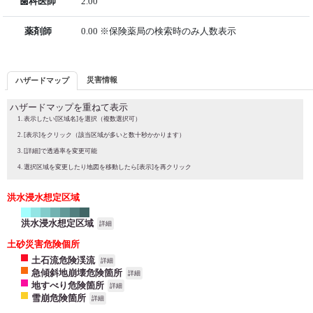
歯科医師
2.00
薬剤師
0.00 ※保険薬局の検索時のみ人数表示
災害情報
ハザードマップ
ハザードマップを重ねて表示
表示したい[区域名]を選択（複数選択可）
[表示]をクリック（該当区域が多いと数十秒かかります）
[詳細]で透過率を変更可能
選択区域を変更したり地図を移動したら[表示]を再クリック
洪水浸水想定区域
洪水浸水想定区域
詳細
土砂災害危険個所
土石流危険渓流
詳細
急傾斜地崩壊危険箇所
詳細
地すべり危険箇所
詳細
雪崩危険箇所
詳細