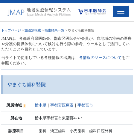
トップページ
>
施設別検索
>
検索結果一覧
> やまぐち歯科醫院
JMAPは、各都道府県医師会、郡市区医師会や会員が、自地域の将来の医療
や介護の提供体制について検討を行う際の参考、ツールとして活用してい
ただくことを目的としています。
当サイトで使用している各種情報の出典は、
各情報のソースについて
をご
参照ください。
やまぐち歯科醫院
所属地域
栃木県
｜
宇都宮医療圏
｜
宇都宮市
所在地
栃木県宇都宮市東宿郷4-3-7
診療科目
歯科 矯正歯科 小児歯科 歯科口腔外科