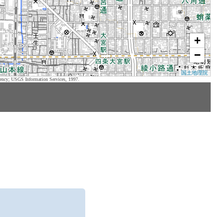
+
−
国土地理院
ency; USGS Information Services, 1997.