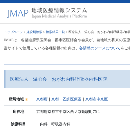
トップページ
>
施設別検索
>
検索結果一覧
> 医療法人 温心会 おがわ内科呼吸器内科
JMAPは、各都道府県医師会、郡市区医師会や会員が、自地域の将来の医
当サイトで使用している各種情報の出典は、
各情報のソースについて
をご
医療法人 温心会 おがわ内科呼吸器内科医院
所属地域
京都府
｜
京都・乙訓医療圏
｜
京都市中京区
所在地
京都府京都市中京区西ノ京銅駝町75-1
診療科目
内科 呼吸器内科