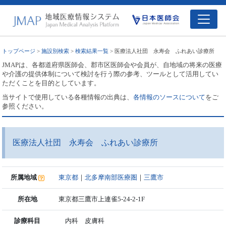
トップページ
>
施設別検索
>
検索結果一覧
> 医療法人社団 永寿会 ふれあい診療所
JMAPは、各都道府県医師会、郡市区医師会や会員が、自地域の将来の医療
や介護の提供体制について検討を行う際の参考、ツールとして活用してい
ただくことを目的としています。
当サイトで使用している各種情報の出典は、
各情報のソースについて
をご
参照ください。
医療法人社団 永寿会 ふれあい診療所
所属地域
東京都
｜
北多摩南部医療圏
｜
三鷹市
所在地
東京都三鷹市上連雀5-24-2-1F
診療科目
内科 皮膚科