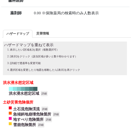
歯科医師
薬剤師
0.00 ※保険薬局の検索時のみ人数表示
災害情報
ハザードマップ
ハザードマップを重ねて表示
表示したい[区域名]を選択（複数選択可）
[表示]をクリック（該当区域が多いと数十秒かかります）
[詳細]で透過率を変更可能
選択区域を変更したり地図を移動したら[表示]を再クリック
洪水浸水想定区域
洪水浸水想定区域
詳細
土砂災害危険個所
土石流危険渓流
詳細
急傾斜地崩壊危険箇所
詳細
地すべり危険箇所
詳細
雪崩危険箇所
詳細