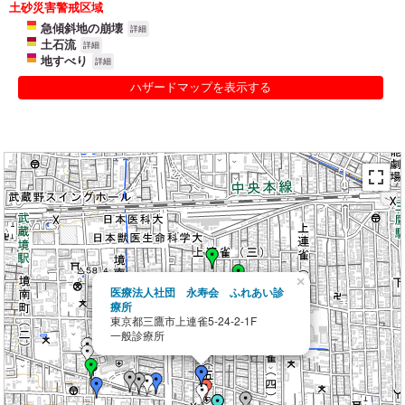
土砂災害警戒区域
急傾斜地の崩壊
詳細
土石流
詳細
地すべり
詳細
ハザードマップを表示する
×
医療法人社団 永寿会 ふれあい診
療所
東京都三鷹市上連雀5-24-2-1F
一般診療所