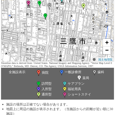
+
−
国土地理院
Shoreline data is derived from: United States. National Imagery and Mapping Agency. "Vector Map Level 0
(VMAP0)." Bethesda, MD: Denver, CO: The Agency; USGS Information Services, 1997.
全施設表示
一般診療所
歯科
病院
薬局
訪問型
ケアプラン
入所型
福祉用具
通所型
ショートステイ
施設の場所は正確でない場合があります。
地図上に周辺の施設が表示されます。（当施設からの距離が近い順に30
施設）