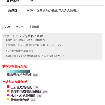
歯科医師
1.00
薬剤師
0.00 ※保険薬局の検索時のみ人数表示
災害情報
ハザードマップ
ハザードマップを重ねて表示
表示したい[区域名]を選択（複数選択可）
[表示]をクリック（該当区域が多いと数十秒かかります）
[詳細]で透過率を変更可能
選択区域を変更したり地図を移動したら[表示]を再クリック
洪水浸水想定区域
洪水浸水想定区域
詳細
土砂災害危険個所
土石流危険渓流
詳細
急傾斜地崩壊危険箇所
詳細
地すべり危険箇所
詳細
雪崩危険箇所
詳細