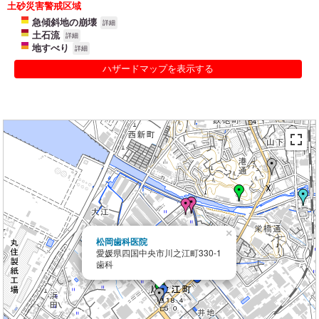
土砂災害警戒区域
急傾斜地の崩壊
詳細
土石流
詳細
地すべり
詳細
ハザードマップを表示する
×
松岡歯科医院
愛媛県四国中央市川之江町330-1
歯科