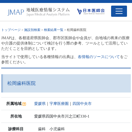
トップページ
>
施設別検索
>
検索結果一覧
> 松岡歯科医院
JMAPは、各都道府県医師会、郡市区医師会や会員が、自地域の将来の医療
や介護の提供体制について検討を行う際の参考、ツールとして活用してい
ただくことを目的としています。
当サイトで使用している各種情報の出典は、
各情報のソースについて
をご
参照ください。
松岡歯科医院
所属地域
愛媛県
｜
宇摩医療圏
｜
四国中央市
所在地
愛媛県四国中央市川之江町330-1
診療科目
歯科 小児歯科