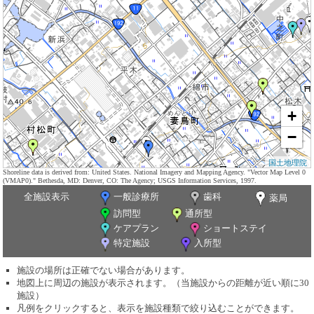
+
−
国土地理院
Shoreline data is derived from: United States. National Imagery and Mapping Agency. "Vector Map Level 0
(VMAP0)." Bethesda, MD: Denver, CO: The Agency; USGS Information Services, 1997.
全施設表示
一般診療所
歯科
薬局
訪問型
通所型
ケアプラン
ショートステイ
特定施設
入所型
施設の場所は正確でない場合があります。
地図上に周辺の施設が表示されます。（当施設からの距離が近い順に30
施設）
凡例をクリックすると、表示を施設種類で絞り込むことができます。