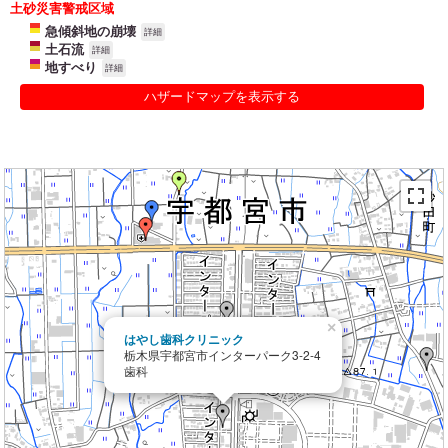
土砂災害警戒区域
急傾斜地の崩壊
詳細
土石流
詳細
地すべり
詳細
ハザードマップを表示する
×
はやし歯科クリニック
栃木県宇都宮市インターパーク3-2-4
歯科