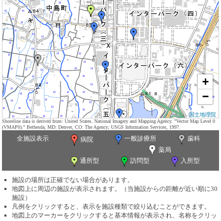
+
−
国土地理院
Shoreline data is derived from: United States. National Imagery and Mapping Agency. "Vector Map Level 0
(VMAP0)." Bethesda, MD: Denver, CO: The Agency; USGS Information Services, 1997.
全施設表示
一般診療所
歯科
病院
薬局
通所型
訪問型
入所型
施設の場所は正確でない場合があります。
地図上に周辺の施設が表示されます。（当施設からの距離が近い順に30
施設）
凡例をクリックすると、表示を施設種類で絞り込むことができます。
地図上のマーカーをクリックすると基本情報が表示され、名称をクリッ