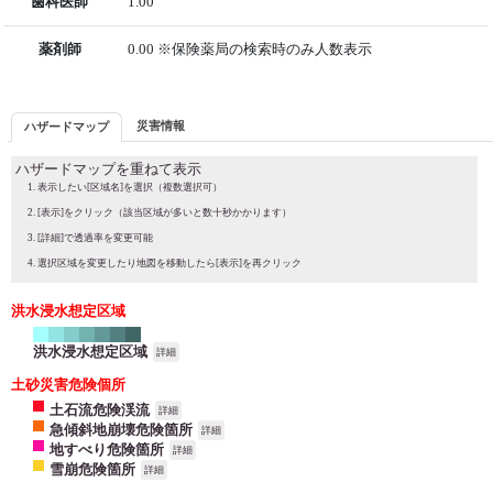
歯科医師
1.00
薬剤師
0.00 ※保険薬局の検索時のみ人数表示
災害情報
ハザードマップ
ハザードマップを重ねて表示
表示したい[区域名]を選択（複数選択可）
[表示]をクリック（該当区域が多いと数十秒かかります）
[詳細]で透過率を変更可能
選択区域を変更したり地図を移動したら[表示]を再クリック
洪水浸水想定区域
洪水浸水想定区域
詳細
土砂災害危険個所
土石流危険渓流
詳細
急傾斜地崩壊危険箇所
詳細
地すべり危険箇所
詳細
雪崩危険箇所
詳細