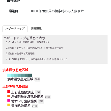
歯科医師
薬剤師
0.00 ※保険薬局の検索時のみ人数表示
災害情報
ハザードマップ
ハザードマップを重ねて表示
表示したい[区域名]を選択（複数選択可）
[表示]をクリック（該当区域が多いと数十秒かかります）
[詳細]で透過率を変更可能
選択区域を変更したり地図を移動したら[表示]を再クリック
洪水浸水想定区域
洪水浸水想定区域
詳細
土砂災害危険個所
土石流危険渓流
詳細
急傾斜地崩壊危険箇所
詳細
地すべり危険箇所
詳細
雪崩危険箇所
詳細