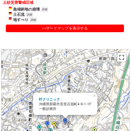
土砂災害警戒区域
急傾斜地の崩壊
詳細
土石流
詳細
地すべり
詳細
ハザードマップを表示する
×
叶クリニック
沖縄県那覇市首里石嶺町4-9-1-1F
一般診療所