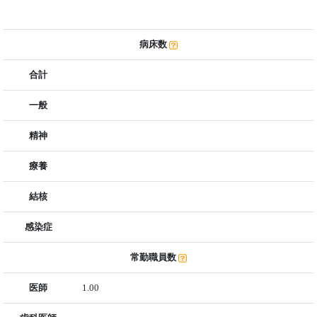
病床数
合計
一般
精神
療養
結核
感染症
常勤職員数
医師
1.00