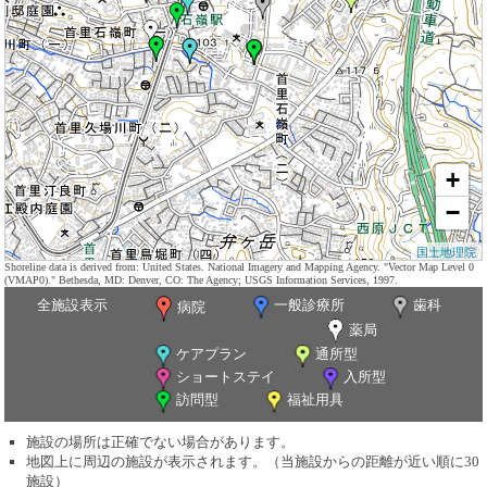
+
−
国土地理院
Shoreline data is derived from: United States. National Imagery and Mapping Agency. "Vector Map Level 0
(VMAP0)." Bethesda, MD: Denver, CO: The Agency; USGS Information Services, 1997.
全施設表示
一般診療所
歯科
病院
薬局
ケアプラン
通所型
ショートステイ
入所型
訪問型
福祉用具
施設の場所は正確でない場合があります。
地図上に周辺の施設が表示されます。（当施設からの距離が近い順に30
施設）