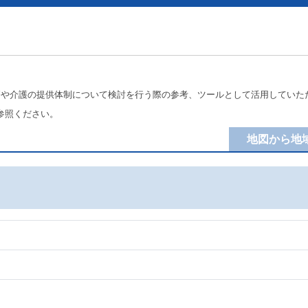
療や介護の提供体制について検討を行う際の参考、ツールとして活用していた
参照ください。
地図から地