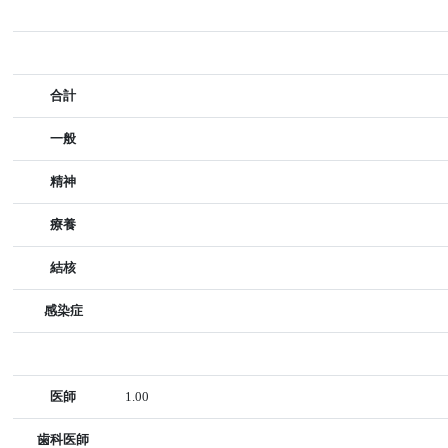
合計
一般
精神
療養
結核
感染症
医師
1.00
歯科医師