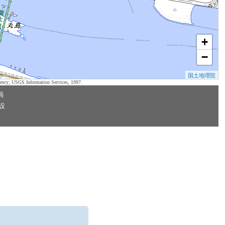
+
−
国土地理院
ency; USGS Information Services, 1997.
局
設