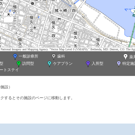
tes. National Imagery and Mapping Agency. "Vector Map Level 0 (VMAP0)." Bethesda, MD: Denver, CO: The Ag
一般診療所
歯科
薬
型
訪問型
ケアプラン
入所型
特定施
ートステイ
0施設）
ックするとその施設のページに移動します。