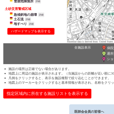
雪崩危険箇所
詳細
土砂災害警戒区域
急傾斜地の崩壊
詳細
土石流
詳細
地すべり
詳細
ハザードマップを表示する
Shoreline data is derived from: United Sta
全施設表示
病院
通所
ショ
施設の場所は正確でない場合があります。
地図上に周辺の施設が表示されます。（当施設からの距離が近い順に3
凡例をクリックすると、表示を施設種類で絞り込むことができます。
地図上のマーカーをクリックすると基本情報が表示され、名称をクリ
指定区域内に所在する施設リストを表示する
医師会会員の皆様へ