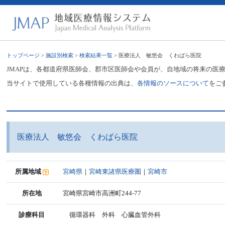
トップページ
>
施設別検索
>
検索結果一覧
> 医療法人 敏悠会 くわばら医院
JMAPは、各都道府県医師会、郡市区医師会や会員が、自地域の将来の医
当サイトで使用している各種情報の出典は、
各情報のソースについて
をご
医療法人 敏悠会 くわばら医院
所属地域
宮崎県
｜
宮崎東諸県医療圏
｜
宮崎市
所在地
宮崎県宮崎市高洲町244-77
診療科目
循環器科 外科 心臓血管外科