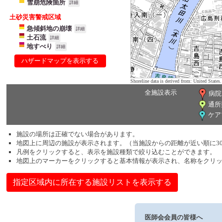
雪崩危険箇所
詳細
土砂災害警戒区域
急傾斜地の崩壊
詳細
土石流
詳細
地すべり
詳細
ハザードマップを表示する
Shoreline data is derived from: United Sta
全施設表示
病院
通所
ケア
施設の場所は正確でない場合があります。
地図上に周辺の施設が表示されます。（当施設からの距離が近い順に3
凡例をクリックすると、表示を施設種類で絞り込むことができます。
地図上のマーカーをクリックすると基本情報が表示され、名称をクリ
指定区域内に所在する施設リストを表示する
医師会会員の皆様へ