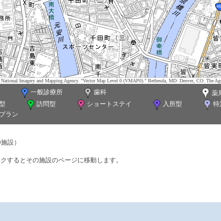
tes. National Imagery and Mapping Agency. "Vector Map Level 0 (VMAP0)." Bethesda, MD: Denver, CO: The Ag
一般診療所
歯科
薬
型
訪問型
ショートステイ
入所型
特
プラン
0施設）
ックするとその施設のページに移動します。