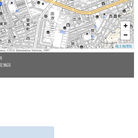
+
−
国土地理院
ency; USGS Information Services, 1997.
局
定施設