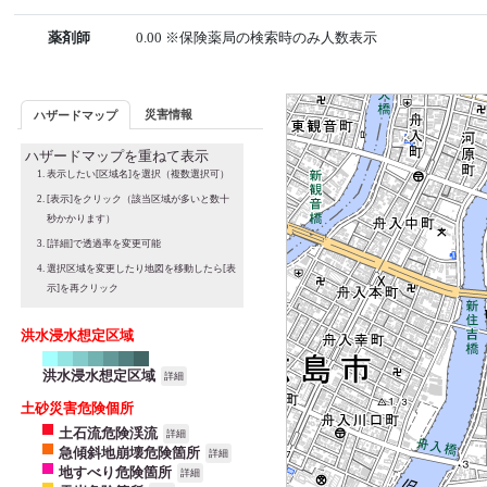
薬剤師
0.00 ※保険薬局の検索時のみ人数表示
災害情報
ハザードマップ
ハザードマップを重ねて表示
表示したい[区域名]を選択（複数選択可）
[表示]をクリック（該当区域が多いと数十
秒かかります）
[詳細]で透過率を変更可能
選択区域を変更したり地図を移動したら[表
示]を再クリック
洪水浸水想定区域
洪水浸水想定区域
詳細
土砂災害危険個所
土石流危険渓流
詳細
急傾斜地崩壊危険箇所
詳細
地すべり危険箇所
詳細