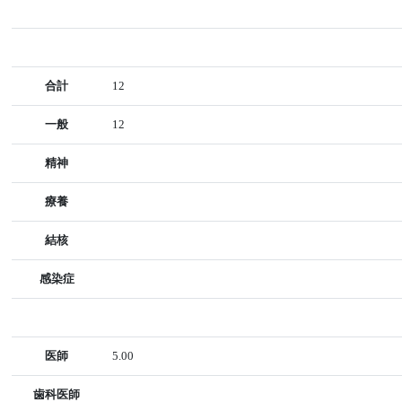
合計
12
一般
12
精神
療養
結核
感染症
医師
5.00
歯科医師