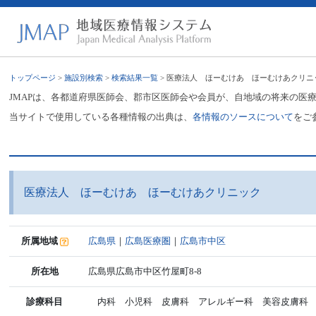
トップページ
>
施設別検索
>
検索結果一覧
> 医療法人 ほーむけあ ほーむけあクリニ
JMAPは、各都道府県医師会、郡市区医師会や会員が、自地域の将来の医
当サイトで使用している各種情報の出典は、
各情報のソースについて
をご
医療法人 ほーむけあ ほーむけあクリニック
所属地域
広島県
｜
広島医療圏
｜
広島市中区
所在地
広島県広島市中区竹屋町8-8
診療科目
内科 小児科 皮膚科 アレルギー科 美容皮膚科